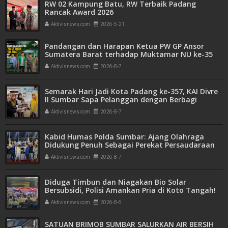
RW 02 Kampung Batu, RW Terbaik Padang
Rancak Award 2026
Aktivisnews.com
2026-5-21
Pandangan dan Harapan Ketua PW GP Ansor
Sumatera Barat terhadap Muktamar NU ke-35
Aktivisnews.com
2026-8-7
Semarak Hari Jadi Kota Padang ke-357, KAI Divre
II Sumbar Sapa Pelanggan dengan Berbagi
Apresiasi di Stasiun Padang
Aktivisnews.com
2026-8-7
Kabid Humas Polda Sumbar: Ajang Olahraga
Didukung Penuh Sebagai Perekat Persaudaraan
dan Kamtibmas
Aktivisnews.com
2026-8-7
Diduga Timbun dan Niagakan Bio Solar
Bersubsidi, Polisi Amankan Pria di Koto Tangah!
1.350 Liter BBM Disita
Aktivisnews.com
2026-8-6
SATUAN BRIMOB SUMBAR SALURKAN AIR BERSIH