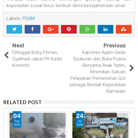
kepedulian sosial terus tumbuh demi kesejahteraan umat.
Labels:
PDAM
Next
Previous
Ditinggal Boby Firman,
Kapolres Agam Gelar
Syafriadi Jabat Plt Kadis
Syukuran dan Buka Puasa
Kominfo
Bersama Anak Yatim,
Resmikan Satuan
Pelayanan Pemenuhan Gizi
sebagai Bentuk Kepedulian
Ramadan
RELATED POST
04
24
Aug
Jul
2026
2026