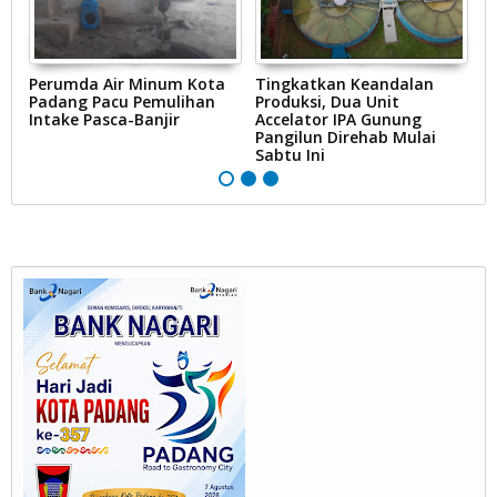
g
Perumda Air Minum Kota
Tingkatkan Keandalan
I
Padang Pacu Pemulihan
Produksi, Dua Unit
S
ai
Intake Pasca-Banjir
Accelator IPA Gunung
P
Pangilun Direhab Mulai
P
Sabtu Ini
2