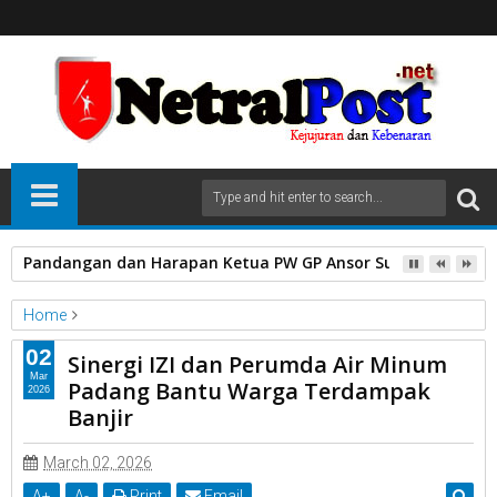
Pandangan dan Harapan Ketua PW GP Ansor Sumatera Bara
Home
PDAM
02
Sinergi IZI dan Perumda Air Minum
Sinergi IZI dan Perumda Air Minum Padang Bantu Warga
Mar
Padang Bantu Warga Terdampak
2026
Terdampak Banjir
Banjir
March 02, 2026
A
+
A
-
Print
Email