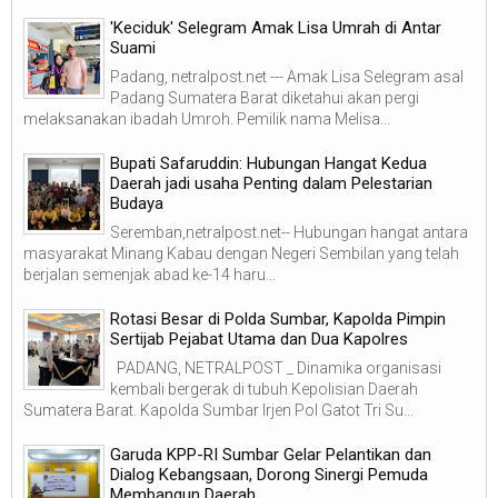
'Keciduk' Selegram Amak Lisa Umrah di Antar
Suami
Padang, netralpost.net --- Amak Lisa Selegram asal
Padang Sumatera Barat diketahui akan pergi
melaksanakan ibadah Umroh. Pemilik nama Melisa...
Bupati Safaruddin: Hubungan Hangat Kedua
Daerah jadi usaha Penting dalam Pelestarian
Budaya
Seremban,netralpost.net-- Hubungan hangat antara
masyarakat Minang Kabau dengan Negeri Sembilan yang telah
berjalan semenjak abad ke-14 haru...
Rotasi Besar di Polda Sumbar, Kapolda Pimpin
Sertijab Pejabat Utama dan Dua Kapolres
PADANG, NETRALPOST _ Dinamika organisasi
kembali bergerak di tubuh Kepolisian Daerah
Sumatera Barat. Kapolda Sumbar Irjen Pol Gatot Tri Su...
Garuda KPP-RI Sumbar Gelar Pelantikan dan
Dialog Kebangsaan, Dorong Sinergi Pemuda
Membangun Daerah