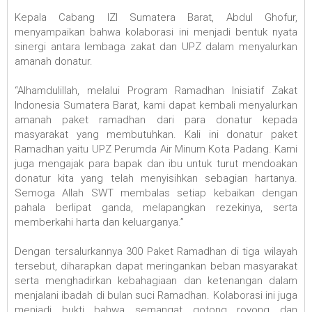
Kepala Cabang IZI Sumatera Barat, Abdul Ghofur,
menyampaikan bahwa kolaborasi ini menjadi bentuk nyata
sinergi antara lembaga zakat dan UPZ dalam menyalurkan
amanah donatur.
“Alhamdulillah, melalui Program Ramadhan Inisiatif Zakat
Indonesia Sumatera Barat, kami dapat kembali menyalurkan
amanah paket ramadhan dari para donatur kepada
masyarakat yang membutuhkan. Kali ini donatur paket
Ramadhan yaitu UPZ Perumda Air Minum Kota Padang. Kami
juga mengajak para bapak dan ibu untuk turut mendoakan
donatur kita yang telah menyisihkan sebagian hartanya.
Semoga Allah SWT membalas setiap kebaikan dengan
pahala berlipat ganda, melapangkan rezekinya, serta
memberkahi harta dan keluarganya.”
Dengan tersalurkannya 300 Paket Ramadhan di tiga wilayah
tersebut, diharapkan dapat meringankan beban masyarakat
serta menghadirkan kebahagiaan dan ketenangan dalam
menjalani ibadah di bulan suci Ramadhan. Kolaborasi ini juga
menjadi bukti bahwa semangat gotong royong dan