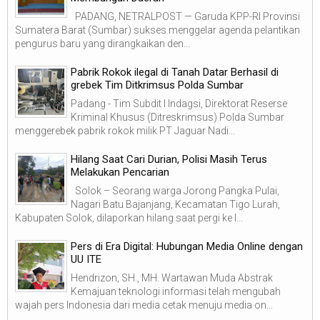
PADANG, NETRALPOST — Garuda KPP-RI Provinsi
Sumatera Barat (Sumbar) sukses menggelar agenda pelantikan
pengurus baru yang dirangkaikan den...
Pabrik Rokok ilegal di Tanah Datar Berhasil di
grebek Tim Ditkrimsus Polda Sumbar
Padang - Tim Subdit I Indagsi, Direktorat Reserse
Kriminal Khusus (Ditreskrimsus) Polda Sumbar
menggerebek pabrik rokok milik PT Jaguar Nadi...
Hilang Saat Cari Durian, Polisi Masih Terus
Melakukan Pencarian
Solok – Seorang warga Jorong Pangka Pulai,
Nagari Batu Bajanjang, Kecamatan Tigo Lurah,
Kabupaten Solok, dilaporkan hilang saat pergi ke l...
Pers di Era Digital: Hubungan Media Online dengan
UU ITE
Hendrizon, SH., MH. Wartawan Muda Abstrak
Kemajuan teknologi informasi telah mengubah
wajah pers Indonesia dari media cetak menuju media on...