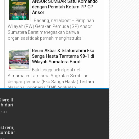
21
18
ANSOR SUMBAR Satu Komando
dengan Perintah Ketum PP GP
Jul
Jul
2026
2026
Ansor
Padang, netralpost – Pimpinan
Wilayah (PW) Gerakan Pemuda (GP) Ansor
Sumatera Barat menegaskan bahwa
organisasi tidak pernah menginstruksi...
arget Tuntas Desember 2026,
Sinergi Perumda AM Padang 
Reuni Akbar & Silaturrahmi Eka
royek Tanggap Darurat Air
Hutama Karya: Merajut Kemb
Sanga Hasta Tamtama 98-1 di
ersih di IPA Gunung Pangilun
Pipa yang Putus Pascabenca
esmi Dimulai
Wilayah Sumatera Barat
Bukittinggi-netralpost.net-
Almamater Tamtama Angkatan Sembilan
delapan pertama (Eka Sanga Hasta) Tentara
Nasional Indonesia (TNI) Angkatan...
ivre II
h dari
ada
-7-30
2026
kstrem,
 Sumbar
n