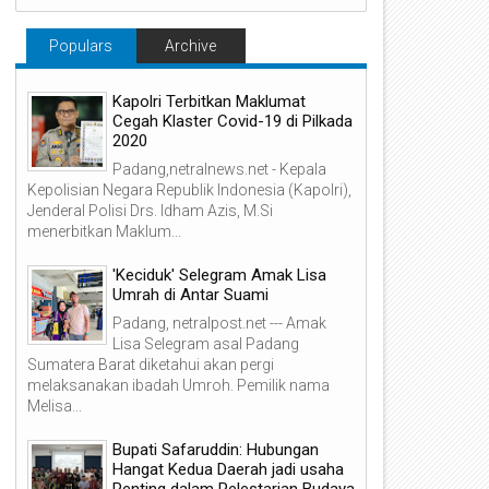
Populars
Archive
Kapolri Terbitkan Maklumat
Cegah Klaster Covid-19 di Pilkada
2020
Padang,netralnews.net - Kepala
Kepolisian Negara Republik Indonesia (Kapolri),
Jenderal Polisi Drs. Idham Azis, M.Si
menerbitkan Maklum...
'Keciduk' Selegram Amak Lisa
Umrah di Antar Suami
Padang, netralpost.net --- Amak
Lisa Selegram asal Padang
Sumatera Barat diketahui akan pergi
melaksanakan ibadah Umroh. Pemilik nama
Melisa...
Bupati Safaruddin: Hubungan
Hangat Kedua Daerah jadi usaha
Penting dalam Pelestarian Budaya