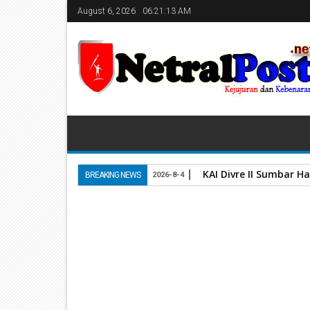
August 6, 2026
06:21:14 AM
KAI Divre II Sumbar H
BREAKING NEWS
2026-8-4
Home
PDAM
Antisipasi Dampak Cuaca Ekstrem
13
May
2026
May 13, 2026