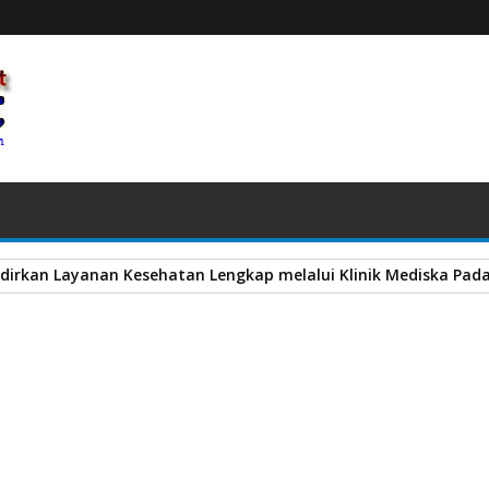
adirkan Layanan Kesehatan Lengkap melalui Klinik Mediska Pad
, Perumda AM Kota Padang Ajak Masyarakat Bijak Gunakan Air
A
+
A
-
Print
Email