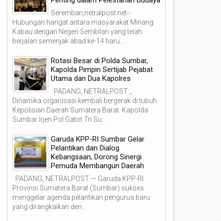
Seremban,netralpost.net--
Hubungan hangat antara masyarakat Minang
Kabau dengan Negeri Sembilan yang telah
berjalan semenjak abad ke-14 haru...
Rotasi Besar di Polda Sumbar,
Kapolda Pimpin Sertijab Pejabat
Utama dan Dua Kapolres
PADANG, NETRALPOST _
Dinamika organisasi kembali bergerak di tubuh
Kepolisian Daerah Sumatera Barat. Kapolda
Sumbar Irjen Pol Gatot Tri Su...
Garuda KPP-RI Sumbar Gelar
Pelantikan dan Dialog
Kebangsaan, Dorong Sinergi
Pemuda Membangun Daerah
PADANG, NETRALPOST — Garuda KPP-RI
Provinsi Sumatera Barat (Sumbar) sukses
menggelar agenda pelantikan pengurus baru
yang dirangkaikan den...