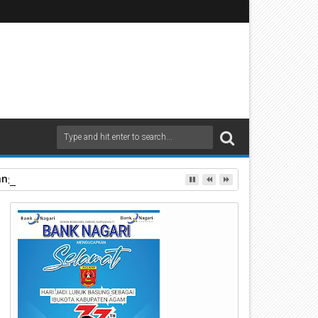
ang sebagai Fasilitas Kesehatan Tingkat Pertama (FKTP)