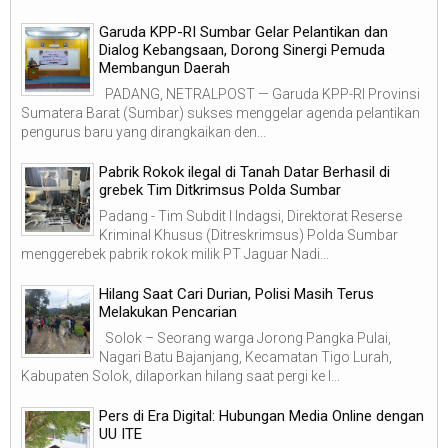
Garuda KPP-RI Sumbar Gelar Pelantikan dan
Dialog Kebangsaan, Dorong Sinergi Pemuda
Membangun Daerah
PADANG, NETRALPOST — Garuda KPP-RI Provinsi
Sumatera Barat (Sumbar) sukses menggelar agenda pelantikan
pengurus baru yang dirangkaikan den...
Pabrik Rokok ilegal di Tanah Datar Berhasil di
grebek Tim Ditkrimsus Polda Sumbar
Padang - Tim Subdit I Indagsi, Direktorat Reserse
Kriminal Khusus (Ditreskrimsus) Polda Sumbar
menggerebek pabrik rokok milik PT Jaguar Nadi...
Hilang Saat Cari Durian, Polisi Masih Terus
Melakukan Pencarian
Solok – Seorang warga Jorong Pangka Pulai,
Nagari Batu Bajanjang, Kecamatan Tigo Lurah,
Kabupaten Solok, dilaporkan hilang saat pergi ke l...
Pers di Era Digital: Hubungan Media Online dengan
UU ITE