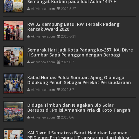
Semangat Kurban pada Idul Adha 1447 H
Aktivisnews.com
2026-5-27
RW 02 Kampung Batu, RW Terbaik Padang
Rancak Award 2026
Aktivisnews.com
2026-5-21
Semarak Hari Jadi Kota Padang ke-357, KAI Divre
II Sumbar Sapa Pelanggan dengan Berbagi
Apresiasi di Stasiun Padang
Aktivisnews.com
2026-8-7
Kabid Humas Polda Sumbar: Ajang Olahraga
Didukung Penuh Sebagai Perekat Persaudaraan
dan Kamtibmas
Aktivisnews.com
2026-8-7
Diduga Timbun dan Niagakan Bio Solar
Bersubsidi, Polisi Amankan Pria di Koto Tangah!
1.350 Liter BBM Disita
Aktivisnews.com
2026-8-6
KAI Divre II Sumatera Barat Hadirkan Layanan
PPID yang Profesional, Transparan, dan Inklusif