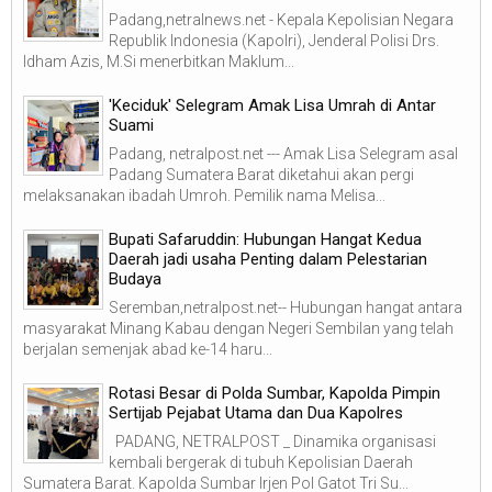
Padang,netralnews.net - Kepala Kepolisian Negara
Republik Indonesia (Kapolri), Jenderal Polisi Drs.
Idham Azis, M.Si menerbitkan Maklum...
'Keciduk' Selegram Amak Lisa Umrah di Antar
Suami
Padang, netralpost.net --- Amak Lisa Selegram asal
Padang Sumatera Barat diketahui akan pergi
melaksanakan ibadah Umroh. Pemilik nama Melisa...
Bupati Safaruddin: Hubungan Hangat Kedua
Daerah jadi usaha Penting dalam Pelestarian
Budaya
Seremban,netralpost.net-- Hubungan hangat antara
masyarakat Minang Kabau dengan Negeri Sembilan yang telah
berjalan semenjak abad ke-14 haru...
Rotasi Besar di Polda Sumbar, Kapolda Pimpin
Sertijab Pejabat Utama dan Dua Kapolres
PADANG, NETRALPOST _ Dinamika organisasi
kembali bergerak di tubuh Kepolisian Daerah
Sumatera Barat. Kapolda Sumbar Irjen Pol Gatot Tri Su...