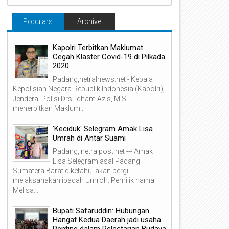
Populars
Archive
Kapolri Terbitkan Maklumat
Cegah Klaster Covid-19 di Pilkada
2020
Padang,netralnews.net - Kepala
Kepolisian Negara Republik Indonesia (Kapolri),
Jenderal Polisi Drs. Idham Azis, M.Si
menerbitkan Maklum...
'Keciduk' Selegram Amak Lisa
Umrah di Antar Suami
Padang, netralpost.net --- Amak
Lisa Selegram asal Padang
Sumatera Barat diketahui akan pergi
melaksanakan ibadah Umroh. Pemilik nama
Melisa...
Bupati Safaruddin: Hubungan
Hangat Kedua Daerah jadi usaha
Penting dalam Pelestarian Budaya