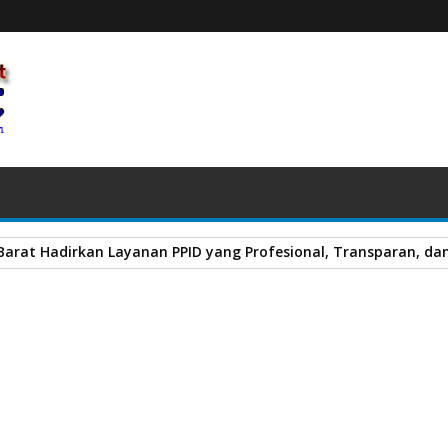
 Komitmen Tegas Kapolda Sumbar Sikat Habis Narkoba dan Ta
, AKP Evo Nosara Resmi Menjabat Kabag Ren Polres Pasaman Barat
A
+
A
-
Print
Email