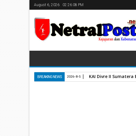
August 6, 2026
02:26:09 PM
DPW FRN Sumbar Puji
BREAKING NEWS
2026-8-5
Home
Kapolres Pasaman Barat
Penyegaran Organisasi
11
May
2026
May 11, 2026