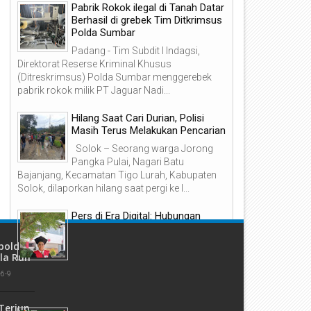
Pabrik Rokok ilegal di Tanah Datar
21
15
Berhasil di grebek Tim Ditkrimsus
Jul
Jul
Polda Sumbar
2026
2026
Padang - Tim Subdit I Indagsi,
Direktorat Reserse Kriminal Khusus
(Ditreskrimsus) Polda Sumbar menggerebek
pabrik rokok milik PT Jaguar Nadi...
mpat Bulan Buron, Pelaku
Kapolres Pasaman Barat Aja
Hilang Saat Cari Durian, Polisi
embacokan Istri Di Jalan KKN
Generasi Muda Talamau
Masih Terus Melakukan Pencarian
asaman Barat Ditangkap Oleh
Hidupkan Budaya Menanam
ersonel Sat Reskrim Res Pasbar
Pohon
Solok – Seorang warga Jorong
i Provinsi Sumatera Utara
Pangka Pulai, Nagari Batu
Bajanjang, Kecamatan Tigo Lurah, Kabupaten
Solok, dilaporkan hilang saat pergi ke l...
Pers di Era Digital: Hubungan
Media Online dengan UU ITE
polda
Hendrizon, SH., MH. Wartawan
la Run
Muda Abstrak Kemajuan teknologi
informasi telah mengubah wajah pers
-6-9
Indonesia dari media cetak menuju media on...
Terjun