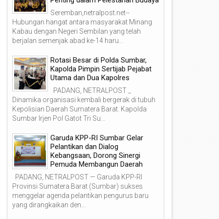
Seremban,netralpost.net--
Hubungan hangat antara masyarakat Minang
Kabau dengan Negeri Sembilan yang telah
berjalan semenjak abad ke-14 haru...
Rotasi Besar di Polda Sumbar,
Kapolda Pimpin Sertijab Pejabat
Utama dan Dua Kapolres
PADANG, NETRALPOST _
Dinamika organisasi kembali bergerak di tubuh
Kepolisian Daerah Sumatera Barat. Kapolda
Sumbar Irjen Pol Gatot Tri Su...
Garuda KPP-RI Sumbar Gelar
Pelantikan dan Dialog
Kebangsaan, Dorong Sinergi
Pemuda Membangun Daerah
PADANG, NETRALPOST — Garuda KPP-RI
Provinsi Sumatera Barat (Sumbar) sukses
menggelar agenda pelantikan pengurus baru
yang dirangkaikan den...