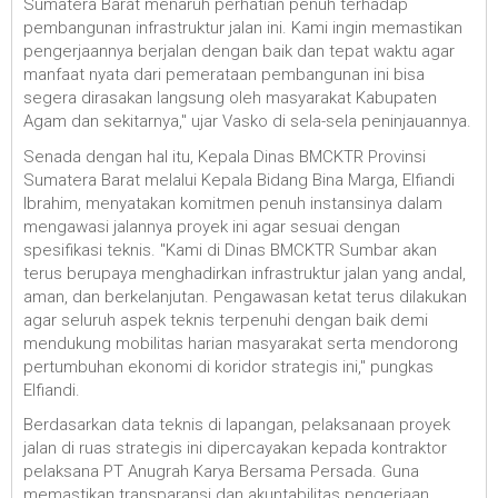
Sumatera Barat menaruh perhatian penuh terhadap
pembangunan infrastruktur jalan ini. Kami ingin memastikan
pengerjaannya berjalan dengan baik dan tepat waktu agar
manfaat nyata dari pemerataan pembangunan ini bisa
segera dirasakan langsung oleh masyarakat Kabupaten
Agam dan sekitarnya," ujar Vasko di sela-sela peninjauannya.
Senada dengan hal itu, Kepala Dinas BMCKTR Provinsi
Sumatera Barat melalui Kepala Bidang Bina Marga, Elfiandi
Ibrahim, menyatakan komitmen penuh instansinya dalam
mengawasi jalannya proyek ini agar sesuai dengan
spesifikasi teknis. "Kami di Dinas BMCKTR Sumbar akan
terus berupaya menghadirkan infrastruktur jalan yang andal,
aman, dan berkelanjutan. Pengawasan ketat terus dilakukan
agar seluruh aspek teknis terpenuhi dengan baik demi
mendukung mobilitas harian masyarakat serta mendorong
pertumbuhan ekonomi di koridor strategis ini," pungkas
Elfiandi.
Berdasarkan data teknis di lapangan, pelaksanaan proyek
jalan di ruas strategis ini dipercayakan kepada kontraktor
pelaksana PT Anugrah Karya Bersama Persada. Guna
memastikan transparansi dan akuntabilitas pengerjaan,