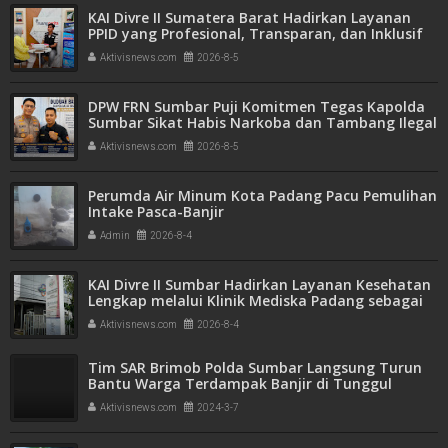
KAI Divre II Sumatera Barat Hadirkan Layanan
PPID yang Profesional, Transparan, dan Inklusif
untuk Mempermudah Akses Informasi Publik
Aktivisnews.com
2026-8-5
DPW FRN Sumbar Puji Komitmen Tegas Kapolda
Sumbar Sikat Habis Narkoba dan Tambang Ilegal
Aktivisnews.com
2026-8-5
Perumda Air Minum Kota Padang Pacu Pemulihan
Intake Pasca-Banjir
Admin
2026-8-4
KAI Divre II Sumbar Hadirkan Layanan Kesehatan
Lengkap melalui Klinik Mediska Padang sebagai
Fasilitas Kesehatan Tingkat Pertama (FKTP)
Aktivisnews.com
2026-8-4
Tim SAR Brimob Polda Sumbar Langsung Turun
Bantu Warga Terdampak Banjir di Tunggul
Hitam
Aktivisnews.com
2024-3-7