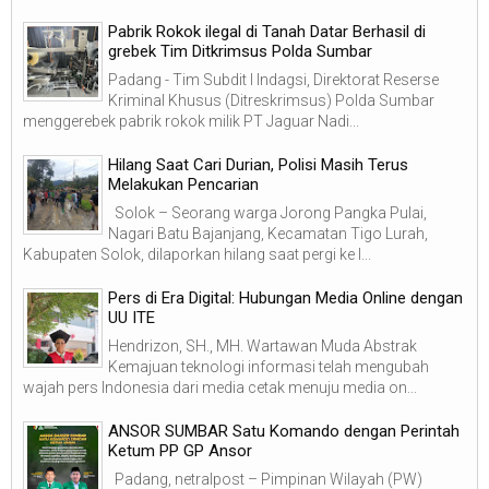
Pabrik Rokok ilegal di Tanah Datar Berhasil di
grebek Tim Ditkrimsus Polda Sumbar
Padang - Tim Subdit I Indagsi, Direktorat Reserse
Kriminal Khusus (Ditreskrimsus) Polda Sumbar
menggerebek pabrik rokok milik PT Jaguar Nadi...
Hilang Saat Cari Durian, Polisi Masih Terus
Melakukan Pencarian
Solok – Seorang warga Jorong Pangka Pulai,
Nagari Batu Bajanjang, Kecamatan Tigo Lurah,
Kabupaten Solok, dilaporkan hilang saat pergi ke l...
Pers di Era Digital: Hubungan Media Online dengan
UU ITE
Hendrizon, SH., MH. Wartawan Muda Abstrak
Kemajuan teknologi informasi telah mengubah
wajah pers Indonesia dari media cetak menuju media on...
ANSOR SUMBAR Satu Komando dengan Perintah
Ketum PP GP Ansor
Padang, netralpost – Pimpinan Wilayah (PW)