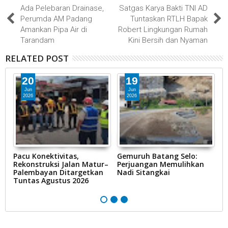
Ada Pelebaran Drainase,
Satgas Karya Bakti TNI AD
Perumda AM Padang
Tuntaskan RTLH Bapak
Amankan Pipa Air di
Robert Lingkungan Rumah
Tarandam
Kini Bersih dan Nyaman
RELATED POST
20
19
Jun
Jun
2026
2026
Pacu Konektivitas,
Gemuruh Batang Selo:
K
Rekonstruksi Jalan Matur–
Perjuangan Memulihkan
L
si
Palembayan Ditargetkan
Nadi Sitangkai
S
n
Tuntas Agustus 2026
P
K