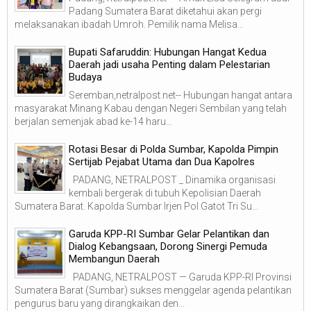
Padang Sumatera Barat diketahui akan pergi
melaksanakan ibadah Umroh. Pemilik nama Melisa...
Bupati Safaruddin: Hubungan Hangat Kedua
Daerah jadi usaha Penting dalam Pelestarian
Budaya
Seremban,netralpost.net-- Hubungan hangat antara
masyarakat Minang Kabau dengan Negeri Sembilan yang telah
berjalan semenjak abad ke-14 haru...
Rotasi Besar di Polda Sumbar, Kapolda Pimpin
Sertijab Pejabat Utama dan Dua Kapolres
PADANG, NETRALPOST _ Dinamika organisasi
kembali bergerak di tubuh Kepolisian Daerah
Sumatera Barat. Kapolda Sumbar Irjen Pol Gatot Tri Su...
Garuda KPP-RI Sumbar Gelar Pelantikan dan
Dialog Kebangsaan, Dorong Sinergi Pemuda
Membangun Daerah
PADANG, NETRALPOST — Garuda KPP-RI Provinsi
Sumatera Barat (Sumbar) sukses menggelar agenda pelantikan
pengurus baru yang dirangkaikan den...