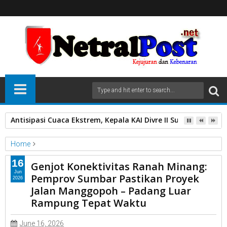
Antisipasi Cuaca Ekstrem, Kepala KAI Divre II Sumbar Pimpin
Home
dinas BMCKTR Sumbar
16
Genjot Konektivitas Ranah Minang:
Genjot Konektivitas Ranah Minang: Pemprov Sumbar Pastikan
Jun
Pemprov Sumbar Pastikan Proyek
2026
Proyek Jalan Manggopoh – Padang Luar Rampung Tepat Waktu
Jalan Manggopoh – Padang Luar
Rampung Tepat Waktu
June 16, 2026