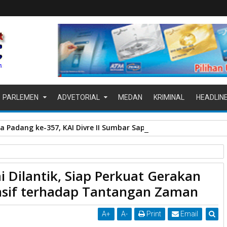
PARLEMEN
ADVETORIAL
MEDAN
KRIMINAL
HEADLIN
a Padang ke-357, KAI Divre II Sumbar Sapa Pelanggan dengan Be
 Dilantik, Siap Perkuat Gerakan
akan Kolaboratif dan Responsif terhadap Tantangan Zaman
nsif terhadap Tantangan Zaman
A
+
A
-
Print
Email