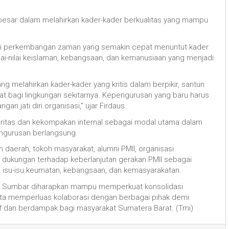
i besar dalam melahirkan kader-kader berkualitas yang mampu
ilai perkembangan zaman yang semakin cepat menuntut kader
ilai-nilai keislaman, kebangsaan, dan kemanusiaan yang menjadi
ng melahirkan kader-kader yang kritis dalam berpikir, santun
 bagi lingkungan sekitarnya. Kepengurusan yang baru harus
 jati diri organisasi,” ujar Firdaus.
aritas dan kekompakan internal sebagai modal utama dalam
ngurusan berlangsung.
ah daerah, tokoh masyarakat, alumni PMII, organisasi
dukungan terhadap keberlanjutan gerakan PMII sebagai
 isu-isu keumatan, kebangsaan, dan kemasyarakatan.
II Sumbar diharapkan mampu memperkuat konsolidasi
serta memperluas kolaborasi dengan berbagai pihak demi
sif dan berdampak bagi masyarakat Sumatera Barat. (Tmi)