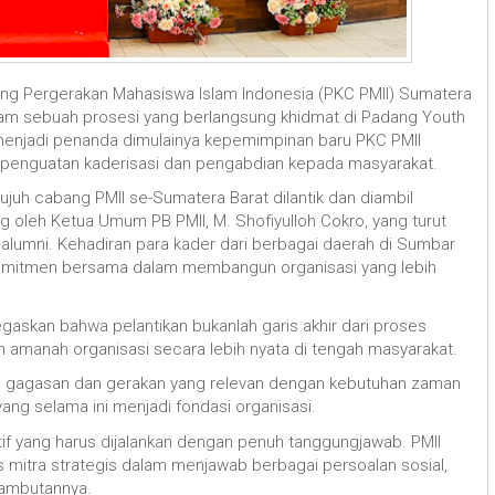
ang Pergerakan Mahasiswa Islam Indonesia (PKC PMII) Sumatera
alam sebuah prosesi yang berlangsung khidmat di Padang Youth
 menjadi penanda dimulainya kepemimpinan baru PKC PMII
penguatan kaderisasi dan pengabdian kepada masyarakat.
ujuh cabang PMII se-Sumatera Barat dilantik dan diambil
g oleh Ketua Umum PB PMII, M. Shofiyulloh Cokro, yang turut
alumni. Kehadiran para kader dari berbagai daerah di Sumbar
mitmen bersama dalam membangun organisasi yang lebih
askan bahwa pelantikan bukanlah garis akhir dari proses
kan amanah organisasi secara lebih nyata di tengah masyarakat.
n gagasan dan gerakan yang relevan dengan kebutuhan zaman
yang selama ini menjadi fondasi organisasi.
ktif yang harus dijalankan dengan penuh tanggungjawab. PMII
us mitra strategis dalam menjawab berbagai persoalan sosial,
sambutannya.