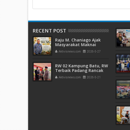
RECENT POST
Raju M. Chaniago Ajak
Masyarakat Maknai
Semangat Kurban pada
Aktivisnews.com
2026-5-27
Idul Adha 1447 H
RW 02 Kampung Batu, RW
Terbaik Padang Rancak
Award 2026
Aktivisnews.com
2026-5-21