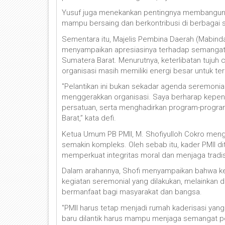
Yusuf juga menekankan pentingnya membangun s
mampu bersaing dan berkontribusi di berbagai s
Sementara itu, Majelis Pembina Daerah (Mabinda)
menyampaikan apresiasinya terhadap semangat 
Sumatera Barat. Menurutnya, keterlibatan tujuh
organisasi masih memiliki energi besar untuk t
"Pelantikan ini bukan sekadar agenda seremonia
menggerakkan organisasi. Saya berharap kepe
persatuan, serta menghadirkan program-progr
Barat,” kata defi.
Ketua Umum PB PMII, M. Shofiyulloh Cokro meng
semakin kompleks. Oleh sebab itu, kader PMII dit
memperkuat integritas moral dan menjaga tradisi 
Dalam arahannya, Shofi menyampaikan bahwa keb
kegiatan seremonial yang dilakukan, melainkan 
bermanfaat bagi masyarakat dan bangsa.
"PMII harus tetap menjadi rumah kaderisasi y
baru dilantik harus mampu menjaga semangat 