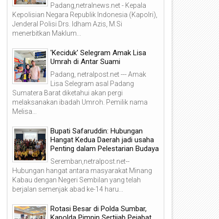
Padang,netralnews.net - Kepala
Kepolisian Negara Republik Indonesia (Kapolri),
Jenderal Polisi Drs. Idham Azis, M.Si
menerbitkan Maklum...
'Keciduk' Selegram Amak Lisa
Umrah di Antar Suami
Padang, netralpost.net --- Amak
Lisa Selegram asal Padang
Sumatera Barat diketahui akan pergi
melaksanakan ibadah Umroh. Pemilik nama
Melisa...
Bupati Safaruddin: Hubungan
Hangat Kedua Daerah jadi usaha
Penting dalam Pelestarian Budaya
Seremban,netralpost.net--
Hubungan hangat antara masyarakat Minang
Kabau dengan Negeri Sembilan yang telah
berjalan semenjak abad ke-14 haru...
Rotasi Besar di Polda Sumbar,
Kapolda Pimpin Sertijab Pejabat