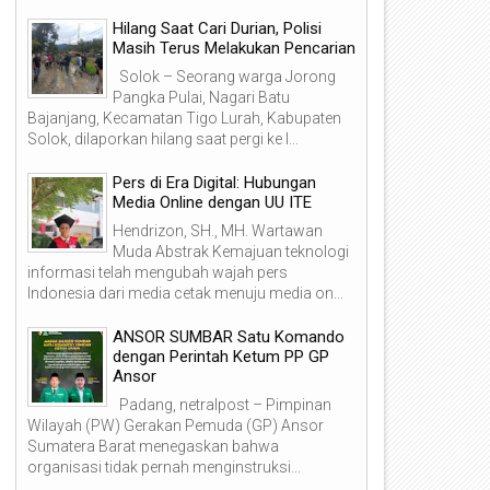
Hilang Saat Cari Durian, Polisi
Masih Terus Melakukan Pencarian
Solok – Seorang warga Jorong
Pangka Pulai, Nagari Batu
Bajanjang, Kecamatan Tigo Lurah, Kabupaten
Solok, dilaporkan hilang saat pergi ke l...
Pers di Era Digital: Hubungan
Media Online dengan UU ITE
Hendrizon, SH., MH. Wartawan
22
18
Muda Abstrak Kemajuan teknologi
Jun
Jun
informasi telah mengubah wajah pers
2026
2026
Indonesia dari media cetak menuju media on...
ANSOR SUMBAR Satu Komando
dengan Perintah Ketum PP GP
Ansor
imbauan Tegas Polda Sumbar
Negara Rugi Rp34 Miliar, Bur
Padang, netralpost – Pimpinan
epada Masyarakat: Mari
Kasus Kredit BNI Padang Tak
Wilayah (PW) Gerakan Pemuda (GP) Ansor
ersama Bentengi Generasi Muda
Berkutik Ditangkap Kejagun
Sumatera Barat menegaskan bahwa
ari Ancaman Narkoba dan LGBT!
organisasi tidak pernah menginstruksi...