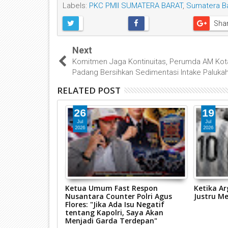
Labels:
PKC PMII SUMATERA BARAT
,
Sumatera B
Sha
Next
Komitmen Jaga Kontinuitas, Perumda AM Kot
Padang Bersihkan Sedimentasi Intake Paluka
RELATED POST
26
19
Jul
Jul
2026
2026
n Hakim Sendiri
Ketua Umum Fast Respon
Ketika Ar
bagi Negara
Nusantara Counter Polri Agus
Justru M
Flores: "Jika Ada Isu Negatif
tentang Kapolri, Saya Akan
Menjadi Garda Terdepan"