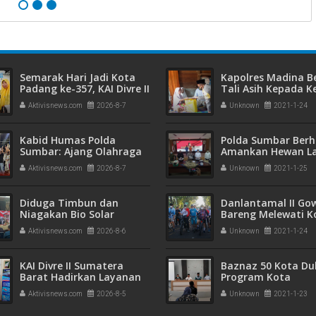
Semarak Hari Jadi Kota
Kapolres Madina B
Padang ke-357, KAI Divre II
Tali Asih Kepada K
Sumbar Sapa Pelanggan
Anak Penderita
Aktivisnews.com
2026-8-7
Unknown
2021-1-24
dengan Berbagi Apresiasi
Hydrancephaly Di 
di Stasiun Padang
Pastap Julu
Kabid Humas Polda
Polda Sumbar Berh
Sumbar: Ajang Olahraga
Amankan Hewan L
Didukung Penuh Sebagai
di Kediaman Ters
Aktivisnews.com
2026-8-7
Unknown
2021-1-25
Perekat Persaudaraan
ZK
dan Kamtibmas
Diduga Timbun dan
Danlantamal II Go
Niagakan Bio Solar
Bareng Melewati K
Bersubsidi, Polisi
Tua Padang
Aktivisnews.com
2026-8-6
Unknown
2021-1-24
Amankan Pria di Koto
Tangah! 1.350 Liter BBM
Disita
KAI Divre II Sumatera
Baznaz 50 Kota D
Barat Hadirkan Layanan
Program Kota
PPID yang Profesional,
Payakumbuh,Dagi
Aktivisnews.com
2026-8-5
Unknown
2021-1-23
Transparan, dan Inklusif
Kurban Diolah Jadi
untuk Mempermudah
Randang