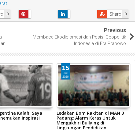
arat
re
Share
0
0
Previous
a
Membaca Ekodiplomasi dan Posisi Geopolitik
han
Indonesia di Era Prabowo
15
Jul
2026
gentina Kalah, Saya
Ledakan Bom Rakitan di MAN 3
H
enemukan Inspirasi
Padang: Alarm Keras Untuk
k
Mengakhiri Bullying di
B
Lingkungan Pendidikan
d