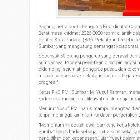
Padang, netralpost - Pengurus Koordinator Cab
Barat masa khidmat 2026-2028 resmi dilantik d
Center, Kota Padang (8/6). Pelantikan tersebut
Sumbar yang mengusung semangat kolaborasi, 
Sebanyak 50 orang pengurus yang berasal dari t
sumpahnya. Prosesi pelantikan dipimpin langsun
didampingi sejumlah pengurus pusat, dan tokoh 
menambah semarak sekaligus mempertegas ko
progresif.
Ketua PKC PMII Sumbar, M. Yusuf Rahman, meneg
kaderisasi, melainkan titik awal untuk menjalan
Menurut Yusuf, PMII harus mampu menghadirka
tanpa meninggalkan nilai-nilai dasar pergerakan 
"Momentum ini adalah awal dari kerja-kerja kole
Sumbar harus hadir sebagai mitra kritis sekalig
pendidikan dan kebangsaan," ujar Yusuf dalam 