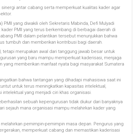
inergi antar cabang serta memperkuat kualitas kader agar
ektor.
 PMII yang diwakili oleh Sekretaris Mabinda, Defi Mulyadi
kader PMII yang terus berkembang di berbagai daerah di
 cabang PMII dalam pelantikan tersebut menunjukkan bahwa
erus tumbuh dan memberikan kontribusi bagi daerah.
l, tetapi merupakan awal dari tanggung jawab besar untuk
ngurusan yang baru mampu memperkuat kaderisasi, menjaga
am yang memberikan manfaat nyata bagi masyarakat Sumatera
ingatkan bahwa tantangan yang dihadapi mahasiswa saat ini
untut untuk terus meningkatkan kapasitas intelektual,
intelektual yang menjadi ciri khas organisasi.
erhasilan sebuah kepengurusan tidak diukur dari banyaknya
dari sejauh mana organisasi mampu melahirkan kader yang
ang melahirkan pemimpin-pemimpin masa depan. Pengurus yang
pergerakan, memperkuat cabang dan memastikan kaderisasi