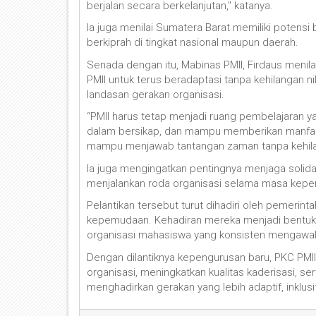
berjalan secara berkelanjutan," katanya.
Ia juga menilai Sumatera Barat memiliki potens
berkiprah di tingkat nasional maupun daerah.
Senada dengan itu, Mabinas PMII, Firdaus men
PMII untuk terus beradaptasi tanpa kehilangan n
landasan gerakan organisasi.
“PMII harus tetap menjadi ruang pembelajaran ya
dalam bersikap, dan mampu memberikan manfaat
mampu menjawab tantangan zaman tanpa kehilangan
Ia juga mengingatkan pentingnya menjaga solid
menjalankan roda organisasi selama masa kepe
Pelantikan tersebut turut dihadiri oleh pemerint
kepemudaan. Kehadiran mereka menjadi bentuk 
organisasi mahasiswa yang konsisten mengawal
Dengan dilantiknya kepengurusan baru, PKC PM
organisasi, meningkatkan kualitas kaderisasi, 
menghadirkan gerakan yang lebih adaptif, inklu