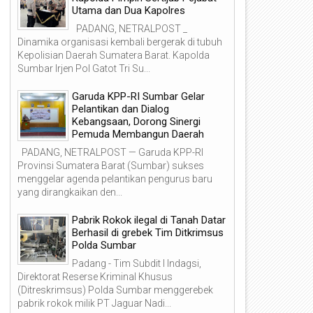
Utama dan Dua Kapolres
PADANG, NETRALPOST _
Dinamika organisasi kembali bergerak di tubuh
Kepolisian Daerah Sumatera Barat. Kapolda
Sumbar Irjen Pol Gatot Tri Su...
Garuda KPP-RI Sumbar Gelar
Pelantikan dan Dialog
Kebangsaan, Dorong Sinergi
Pemuda Membangun Daerah
PADANG, NETRALPOST — Garuda KPP-RI
Provinsi Sumatera Barat (Sumbar) sukses
menggelar agenda pelantikan pengurus baru
yang dirangkaikan den...
Pabrik Rokok ilegal di Tanah Datar
Berhasil di grebek Tim Ditkrimsus
Polda Sumbar
Padang - Tim Subdit I Indagsi,
Direktorat Reserse Kriminal Khusus
(Ditreskrimsus) Polda Sumbar menggerebek
pabrik rokok milik PT Jaguar Nadi...