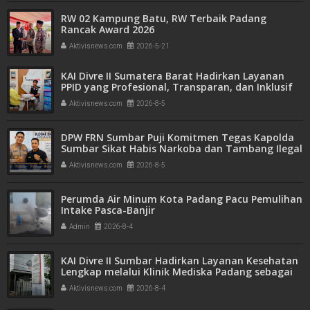
RW 02 Kampung Batu, RW Terbaik Padang
Rancak Award 2026
Aktivisnews.com
2026-5-21
KAI Divre II Sumatera Barat Hadirkan Layanan
PPID yang Profesional, Transparan, dan Inklusif
untuk Mempermudah Akses Informasi Publik
Aktivisnews.com
2026-8-5
DPW FRN Sumbar Puji Komitmen Tegas Kapolda
Sumbar Sikat Habis Narkoba dan Tambang Ilegal
Aktivisnews.com
2026-8-5
Perumda Air Minum Kota Padang Pacu Pemulihan
Intake Pasca-Banjir
Admin
2026-8-4
KAI Divre II Sumbar Hadirkan Layanan Kesehatan
Lengkap melalui Klinik Mediska Padang sebagai
Fasilitas Kesehatan Tingkat Pertama (FKTP)
Aktivisnews.com
2026-8-4