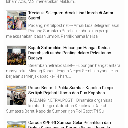
Idham Azis, M.Si menerbitkan Maklum...
'Keciduk' Selegram Amak Lisa Umrah di Antar
Suami
Padang, netralpost.net --- Amak Lisa Selegram asal
Padang Sumatera Barat diketahui akan pergi
melaksanakan ibadah Umroh. Pemilik nama Melisa...
Bupati Safaruddin: Hubungan Hangat Kedua
Daerah jadi usaha Penting dalam Pelestarian
Budaya
Seremban,netralpost.net-- Hubungan hangat antara
masyarakat Minang Kabau dengan Negeri Sembilan yang telah
berjalan semenjak abad ke-14 haru...
Rotasi Besar di Polda Sumbar, Kapolda Pimpin
Sertijab Pejabat Utama dan Dua Kapolres
PADANG, NETRALPOST _ Dinamika organisasi
kembali bergerak di tubuh Kepolisian Daerah
Sumatera Barat. Kapolda Sumbar Irjen Pol Gatot Tri Su...
Garuda KPP-RI Sumbar Gelar Pelantikan dan
Dialog Kebangsaan, Dorong Sinergi Pemuda