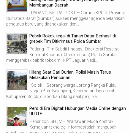
Membangun Daerah
PADANG, NETRALPOST — Garuda KPP-RI Provinsi
Sumatera Barat (Sumbar) sukses menggelar agenda pelantikan
pengurus baru yang dirangkaikan den...
Pabrik Rokok ilegal di Tanah Datar Berhasil di
grebek Tim Ditkrimsus Polda Sumbar
Padang - Tim Subdit I Indagsi, Direktorat Reserse
Kriminal Khusus (Ditreskrimsus) Polda Sumbar
menggerebek pabrik rokok milik PT Jaguar Nadi...
Hilang Saat Cari Durian, Polisi Masih Terus
Melakukan Pencarian
Solok – Seorang warga Jorong Pangka Pulai,
Nagari Batu Bajanjang, Kecamatan Tigo Lurah,
Kabupaten Solok, dilaporkan hilang saat pergi ke l...
Pers di Era Digital: Hubungan Media Online dengan
UU ITE
Hendrizon, SH., MH. Wartawan Muda Abstrak
Kemajuan teknologi informasi telah mengubah
wajah pers Indonesia dari media cetak menuju media on...