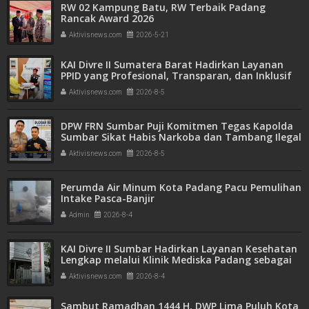
RW 02 Kampung Batu, RW Terbaik Padang
Rancak Award 2026
Aktivisnews.com
2026-5-21
KAI Divre II Sumatera Barat Hadirkan Layanan
PPID yang Profesional, Transparan, dan Inklusif
untuk Mempermudah Akses Informasi Publik
Aktivisnews.com
2026-8-5
DPW FRN Sumbar Puji Komitmen Tegas Kapolda
Sumbar Sikat Habis Narkoba dan Tambang Ilegal
Aktivisnews.com
2026-8-5
Perumda Air Minum Kota Padang Pacu Pemulihan
Intake Pasca-Banjir
Admin
2026-8-4
KAI Divre II Sumbar Hadirkan Layanan Kesehatan
Lengkap melalui Klinik Mediska Padang sebagai
Fasilitas Kesehatan Tingkat Pertama (FKTP)
Aktivisnews.com
2026-8-4
Sambut Ramadhan 1444 H, DWP Lima Puluh Kota