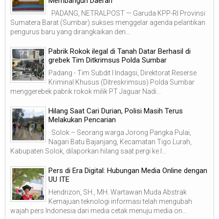
Membangun Daerah
PADANG, NETRALPOST — Garuda KPP-RI Provinsi
Sumatera Barat (Sumbar) sukses menggelar agenda pelantikan
pengurus baru yang dirangkaikan den...
Pabrik Rokok ilegal di Tanah Datar Berhasil di
grebek Tim Ditkrimsus Polda Sumbar
Padang - Tim Subdit I Indagsi, Direktorat Reserse
Kriminal Khusus (Ditreskrimsus) Polda Sumbar
menggerebek pabrik rokok milik PT Jaguar Nadi...
Hilang Saat Cari Durian, Polisi Masih Terus
Melakukan Pencarian
Solok – Seorang warga Jorong Pangka Pulai,
Nagari Batu Bajanjang, Kecamatan Tigo Lurah,
Kabupaten Solok, dilaporkan hilang saat pergi ke l...
Pers di Era Digital: Hubungan Media Online dengan
UU ITE
Hendrizon, SH., MH. Wartawan Muda Abstrak
Kemajuan teknologi informasi telah mengubah
wajah pers Indonesia dari media cetak menuju media on...