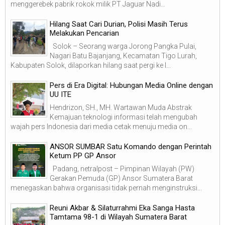
menggerebek pabrik rokok milik PT Jaguar Nadi...
Hilang Saat Cari Durian, Polisi Masih Terus
Melakukan Pencarian
Solok – Seorang warga Jorong Pangka Pulai,
Nagari Batu Bajanjang, Kecamatan Tigo Lurah,
Kabupaten Solok, dilaporkan hilang saat pergi ke l...
Pers di Era Digital: Hubungan Media Online dengan
UU ITE
Hendrizon, SH., MH. Wartawan Muda Abstrak
Kemajuan teknologi informasi telah mengubah
wajah pers Indonesia dari media cetak menuju media on...
ANSOR SUMBAR Satu Komando dengan Perintah
Ketum PP GP Ansor
Padang, netralpost – Pimpinan Wilayah (PW)
Gerakan Pemuda (GP) Ansor Sumatera Barat
menegaskan bahwa organisasi tidak pernah menginstruksi...
Reuni Akbar & Silaturrahmi Eka Sanga Hasta
Tamtama 98-1 di Wilayah Sumatera Barat