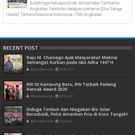
Bukittinggi-netralpost.net- Almamater Tamtama
Angkatan Sembilan delapan pertama (Eka Sanga
Hasta) Tentara Nasional Indonesia (TNI) Angkatan...
RECENT POST
Raju M. Chaniago Ajak Masyarakat Maknai
Semangat Kurban pada Idul Adha 1447 H
Aktivisnews.com
2026-5-27
RW 02 Kampung Batu, RW Terbaik Padang
Rancak Award 2026
Aktivisnews.com
2026-5-21
Diduga Timbun dan Niagakan Bio Solar
Bersubsidi, Polisi Amankan Pria di Koto Tangah!
1.350 Liter BBM Disita
Aktivisnews.com
2026-8-6