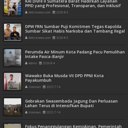
KAI Divre II Sumatera Barat Hadirkan Layanan
PPID yang Profesional, Transparan, dan Inklusif
untuk Mempermudah Akses Informasi Publik
Aktivisnews.com
2026-8-5
DPW FRN Sumbar Puji Komitmen Tegas Kapolda
Sumbar Sikat Habis Narkoba dan Tambang Ilegal
Aktivisnews.com
2026-8-5
Perumda Air Minum Kota Padang Pacu Pemulihan
Intake Pasca-Banjir
Admin
2026-8-4
Wawako Buka Musda VII DPD PPNI Kota
Payakumbuh
Unknown
2022-7-14
Gebrakan Swasembada Jagung Dan Perluasan
Lahan Terus di Intensifkan Bupati
Unknown
2022-7-14
Fokus Penanggulangan Kemiskinan, Pemerintah