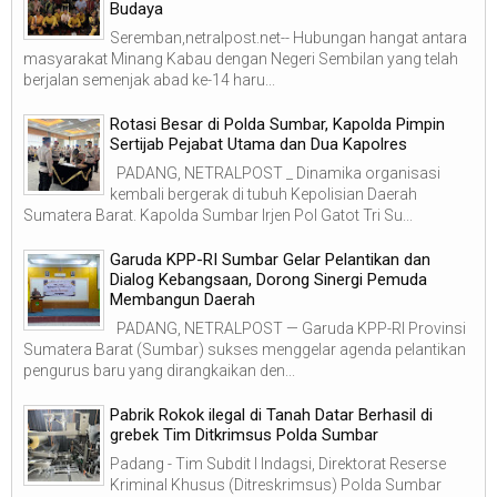
Budaya
Seremban,netralpost.net-- Hubungan hangat antara
masyarakat Minang Kabau dengan Negeri Sembilan yang telah
berjalan semenjak abad ke-14 haru...
Rotasi Besar di Polda Sumbar, Kapolda Pimpin
Sertijab Pejabat Utama dan Dua Kapolres
PADANG, NETRALPOST _ Dinamika organisasi
kembali bergerak di tubuh Kepolisian Daerah
Sumatera Barat. Kapolda Sumbar Irjen Pol Gatot Tri Su...
Garuda KPP-RI Sumbar Gelar Pelantikan dan
Dialog Kebangsaan, Dorong Sinergi Pemuda
Membangun Daerah
PADANG, NETRALPOST — Garuda KPP-RI Provinsi
Sumatera Barat (Sumbar) sukses menggelar agenda pelantikan
pengurus baru yang dirangkaikan den...
Pabrik Rokok ilegal di Tanah Datar Berhasil di
grebek Tim Ditkrimsus Polda Sumbar
Padang - Tim Subdit I Indagsi, Direktorat Reserse
Kriminal Khusus (Ditreskrimsus) Polda Sumbar