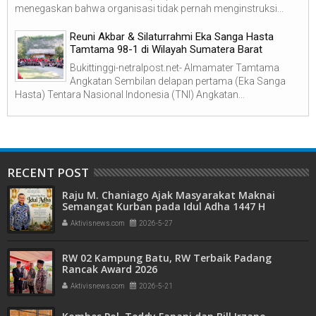
menegaskan bahwa organisasi tidak pernah menginstruksi...
Reuni Akbar & Silaturrahmi Eka Sanga Hasta
Tamtama 98-1 di Wilayah Sumatera Barat
Bukittinggi-netralpost.net- Almamater Tamtama
Angkatan Sembilan delapan pertama (Eka Sanga
Hasta) Tentara Nasional Indonesia (TNI) Angkatan...
RECENT POST
Raju M. Chaniago Ajak Masyarakat Maknai
Semangat Kurban pada Idul Adha 1447 H
Aktivisnews.com
2026-5-27
RW 02 Kampung Batu, RW Terbaik Padang
Rancak Award 2026
Aktivisnews.com
2026-5-21