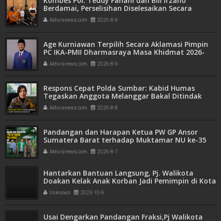
Kombes Pol. Teddy Fanani dan Bill Irzano
Berdamai, Perselisihan Diselesaikan Secara
Kekeluargaan
Aktivisnews.com
2026-8-9
Age Kurniawan Terpilih Secara Aklamasi Pimpin
PC IKA-PMII Dharmasraya Masa Khidmat 2026-
2031
Aktivisnews.com
2026-8-9
Respons Cepat Polda Sumbar: Kabid Humas
Tegaskan Anggota Melanggar Bakal Ditindak
Tegas
Aktivisnews.com
2026-8-8
Pandangan dan Harapan Ketua PW GP Ansor
Sumatera Barat terhadap Muktamar NU ke-35
Aktivisnews.com
2026-8-7
Hantarkan Bantuan Langsung, Pj. Walikota
Doakan Kelak Anak Korban Jadi Pemimpin di Kota
Payakumbuh
Unknown
2023-10-9
Usai Dengarkan Pandangan Fraksi,Pj Walikota