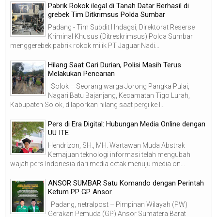
Pabrik Rokok ilegal di Tanah Datar Berhasil di
grebek Tim Ditkrimsus Polda Sumbar
Padang - Tim Subdit I Indagsi, Direktorat Reserse
Kriminal Khusus (Ditreskrimsus) Polda Sumbar
menggerebek pabrik rokok milik PT Jaguar Nadi...
Hilang Saat Cari Durian, Polisi Masih Terus
Melakukan Pencarian
Solok – Seorang warga Jorong Pangka Pulai,
Nagari Batu Bajanjang, Kecamatan Tigo Lurah,
Kabupaten Solok, dilaporkan hilang saat pergi ke l...
Pers di Era Digital: Hubungan Media Online dengan
UU ITE
Hendrizon, SH., MH. Wartawan Muda Abstrak
Kemajuan teknologi informasi telah mengubah
wajah pers Indonesia dari media cetak menuju media on...
ANSOR SUMBAR Satu Komando dengan Perintah
Ketum PP GP Ansor
Padang, netralpost – Pimpinan Wilayah (PW)
Gerakan Pemuda (GP) Ansor Sumatera Barat