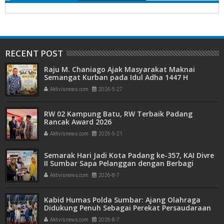
RECENT POST
Raju M. Chaniago Ajak Masyarakat Maknai
Semangat Kurban pada Idul Adha 1447 H
Aktivisnews.com
2026-5-27
RW 02 Kampung Batu, RW Terbaik Padang
Rancak Award 2026
Aktivisnews.com
2026-5-21
Semarak Hari Jadi Kota Padang ke-357, KAI Divre
II Sumbar Sapa Pelanggan dengan Berbagi
Apresiasi di Stasiun Padang
Aktivisnews.com
2026-8-7
Kabid Humas Polda Sumbar: Ajang Olahraga
Didukung Penuh Sebagai Perekat Persaudaraan
dan Kamtibmas
Aktivisnews.com
2026-8-7