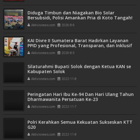
Diduga Timbun dan Niagakan Bio Solar
Bersubsidi, Polisi Amankan Pria di Koto Tangah!
1.350 Liter BBM Disita
Aktivisnews.com
2026-8-6
KAI Divre II Sumatera Barat Hadirkan Layanan
PPID yang Profesional, Transparan, dan Inklusif
untuk Mempermudah Akses Informasi Publik
Aktivisnews.com
2026-8-5
Silaturahmi Bupati Solok dengan Ketua KAN se
Kabupaten Solok
Aktivisnews.com
2022-11-8
Peringatan Hari Ibu Ke-94 Dan Hari Ulang Tahun
Dharmawanita Persatuan Ke-23
Aktivisnews.com
2022-11-7
Polri Kerahkan Semua Kekuatan Sukseskan KTT
G20
Aktivisnews.com
2022-11-8