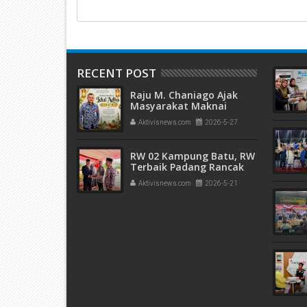
RECENT POST
Raju M. Chaniago Ajak
Masyarakat Maknai
Semangat Kurban pada
Aktivisnews.com
2026-5-27
Idul Adha 1447 H
RW 02 Kampung Batu, RW
Terbaik Padang Rancak
Award 2026
Aktivisnews.com
2026-5-21