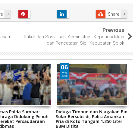
re
Share
0
0
Previous
 Nanam
Rakor dan Sosialisasi Administrasi Kependudukan
dan Pencatatan Sipil Kabupaten Solok
06
Aug
2026
mas Polda Sumbar:
Diduga Timbun dan Niagakan Bio
K
ahraga Didukung Penuh
Solar Bersubsidi, Polisi Amankan
H
Perekat Persaudaraan
Pria di Koto Tangah! 1.350 Liter
P
tibmas
BBM Disita
I
A