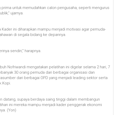
yang prima untuk memudahkan calon pengusaha, seperti mengurus
lik," ujarnya.
 Kader ini diharapkan mampu menjadi motivasi agar pemuda-
sahawan di segala bidang ke depannya.
inya sendiri," harapnya.
h Nofriwandi mengatakan pelatihan ini digelar selama 2 hari, 7
banyak 30 orang pemuda dari berbagai organisasi dan
asumber dari berbagai OPD yang menjadi leading sektor serta
k Kopi.
n datang, supaya berdaya saing tinggi dalam membangun
latihan ini mereka mampu menjadi kader penggerak ekonomi
nya. (Yon)