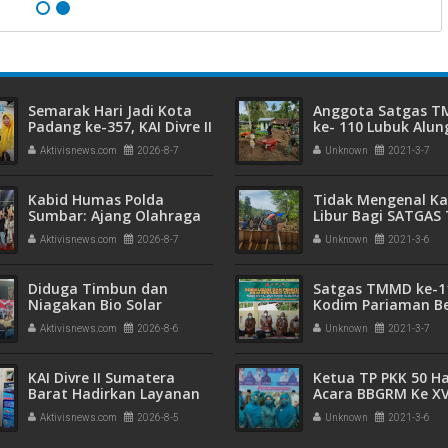
Semarak Hari Jadi Kota
Anggota Satgas 
Padang ke-357, KAI Divre II
ke- 110 Lubuk Alun
Sumbar Sapa Pelanggan
Mengenalkan Duni
Aktivisnews.com
2026-8-7
Unknown
2021-3-7
dengan Berbagi Apresiasi
Tentara Kepada A
di Stasiun Padang
Anak
Kabid Humas Polda
Tidak Mengenal K
Sumbar: Ajang Olahraga
Libur Bagi SATGA
Didukung Penuh Sebagai
ke-110 Tetap Sem
Aktivisnews.com
2026-8-7
Unknown
2021-3-6
Perekat Persaudaraan
dan Kamtibmas
Diduga Timbun dan
Satgas TMMD ke-1
Niagakan Bio Solar
Kodim Pariaman Be
Bersubsidi, Polisi
Penyuluhan dan
Aktivisnews.com
2026-8-6
Unknown
2021-3-7
Amankan Pria di Koto
Pelayanan Keseha
Tangah! 1.350 Liter BBM
Gratis
Disita
KAI Divre II Sumatera
Ketua TP PKK 50 Ha
Barat Hadirkan Layanan
Acara BBGRM Ke XVI
PPID yang Profesional,
Provinsi Sumbar
Aktivisnews.com
2026-8-5
Unknown
2021-3-6
Transparan, dan Inklusif
untuk Mempermudah