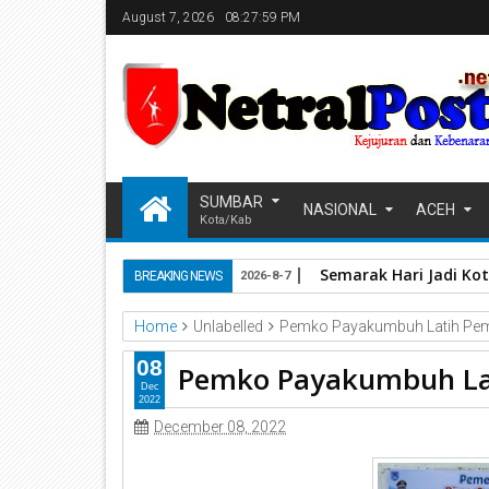
August 7, 2026
08:27:59 PM
SUMBAR
NASIONAL
ACEH
Kota/Kab
Semarak Hari Jadi Kot
BREAKING NEWS
2026-8-7
Home
Unlabelled
Pemko Payakumbuh Latih Pe
08
Pemko Payakumbuh La
Dec
2022
December 08, 2022