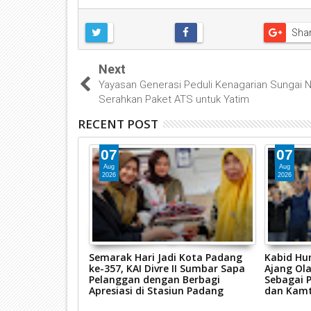
Sha
Next
Yayasan Generasi Peduli Kenagarian Sungai
Serahkan Paket ATS untuk Yatim
RECENT POST
07
07
Aug
Aug
2026
2026
um Kota Padang
Semarak Hari Jadi Kota Padang
Kabid Hu
ntake Pasca-
ke-357, KAI Divre II Sumbar Sapa
Ajang Ol
Pelanggan dengan Berbagi
Sebagai 
Apresiasi di Stasiun Padang
dan Kam