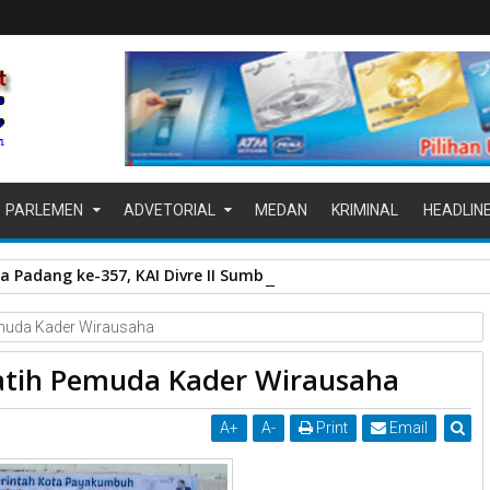
PARLEMEN
ADVETORIAL
MEDAN
KRIMINAL
HEADLIN
a Padang ke-357, KAI Divre II Sumbar Sapa Pelanggan dengan Be
muda Kader Wirausaha
tih Pemuda Kader Wirausaha
A
+
A
-
Print
Email