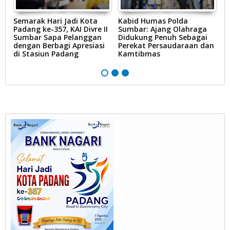
Semarak Hari Jadi Kota
Kabid Humas Polda
D
Padang ke-357, KAI Divre II
Sumbar: Ajang Olahraga
N
Sumbar Sapa Pelanggan
Didukung Penuh Sebagai
B
dengan Berbagi Apresiasi
Perekat Persaudaraan dan
P
di Stasiun Padang
Kamtibmas
Li