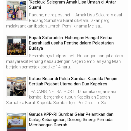
'Keciduk' Selegram Amak Lisa Umrah di Antar
Suami
Padang, netralpost.net --- Amak Lisa Selegram asal
Padang Sumatera Barat diketahui akan pergi
melaksanakan ibadah Umroh. Pemilik nama Melisa...
Bupati Safaruddin: Hubungan Hangat Kedua
Daerah jadi usaha Penting dalam Pelestarian
Budaya
Seremban,netralpost.net-- Hubungan hangat antara
masyarakat Minang Kabau dengan Negeri Sembilan yang telah
berjalan semenjak abad ke-14 haru...
Rotasi Besar di Polda Sumbar, Kapolda Pimpin
Sertijab Pejabat Utama dan Dua Kapolres
PADANG, NETRALPOST _ Dinamika organisasi
kembali bergerak di tubuh Kepolisian Daerah
Sumatera Barat. Kapolda Sumbar Irjen Pol Gatot Tri Su...
Garuda KPP-RI Sumbar Gelar Pelantikan dan
Dialog Kebangsaan, Dorong Sinergi Pemuda
Membangun Daerah