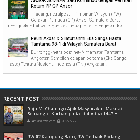
ANSOR SUMBAR Satu Komando dengan Perintah
Ketum PP GP Ansor
Padang, netralpost – Pimpinan Wilayah (PW)
Gerakan Pemuda (GP) Ansor Sumatera Barat
menegaskan bahwa organisasi tidak pernah menginstruksi...
Reuni Akbar & Silaturrahmi Eka Sanga Hasta
Tamtama 98-1 di Wilayah Sumatera Barat
Bukittinggi-netralpost.net- Almamater Tamtama
Angkatan Sembilan delapan pertama (Eka Sanga
Hasta) Tentara Nasional Indonesia (TNI) Angkatan...
RECENT POST
Raju M. Chaniago Ajak Masyarakat Maknai
Semangat Kurban pada Idul Adha 1447 H
Aktivisnews.com
2026-5-27
RW 02 Kampung Batu, RW Terbaik Padang