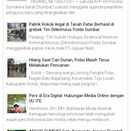
PADANG, NETRALPOST — Garuda KPP-RI Provinsi
Sumatera Barat (Sumbar) sukses menggelar agenda pelantikan
pengurus baru yang dirangkaikan den...
Pabrik Rokok ilegal di Tanah Datar Berhasil di
grebek Tim Ditkrimsus Polda Sumbar
Padang - Tim Subdit I Indagsi, Direktorat Reserse
Kriminal Khusus (Ditreskrimsus) Polda Sumbar
menggerebek pabrik rokok milik PT Jaguar Nadi...
Hilang Saat Cari Durian, Polisi Masih Terus
Melakukan Pencarian
Solok – Seorang warga Jorong Pangka Pulai,
Nagari Batu Bajanjang, Kecamatan Tigo Lurah,
Kabupaten Solok, dilaporkan hilang saat pergi ke l...
Pers di Era Digital: Hubungan Media Online dengan
UU ITE
Hendrizon, SH., MH. Wartawan Muda Abstrak
Kemajuan teknologi informasi telah mengubah
wajah pers Indonesia dari media cetak menuju media on...