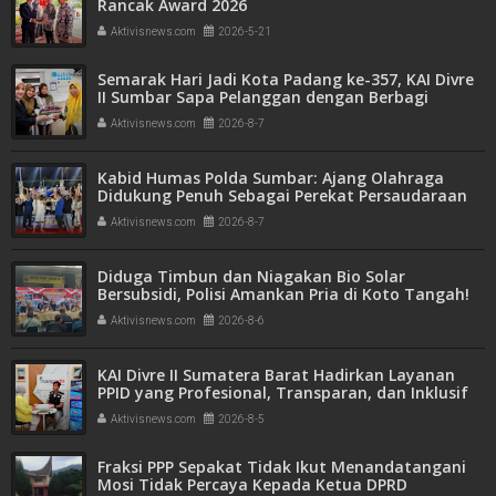
Rancak Award 2026
Aktivisnews.com
2026-5-21
Semarak Hari Jadi Kota Padang ke-357, KAI Divre
II Sumbar Sapa Pelanggan dengan Berbagi
Apresiasi di Stasiun Padang
Aktivisnews.com
2026-8-7
Kabid Humas Polda Sumbar: Ajang Olahraga
Didukung Penuh Sebagai Perekat Persaudaraan
dan Kamtibmas
Aktivisnews.com
2026-8-7
Diduga Timbun dan Niagakan Bio Solar
Bersubsidi, Polisi Amankan Pria di Koto Tangah!
1.350 Liter BBM Disita
Aktivisnews.com
2026-8-6
KAI Divre II Sumatera Barat Hadirkan Layanan
PPID yang Profesional, Transparan, dan Inklusif
untuk Mempermudah Akses Informasi Publik
Aktivisnews.com
2026-8-5
Fraksi PPP Sepakat Tidak Ikut Menandatangani
Mosi Tidak Percaya Kepada Ketua DPRD