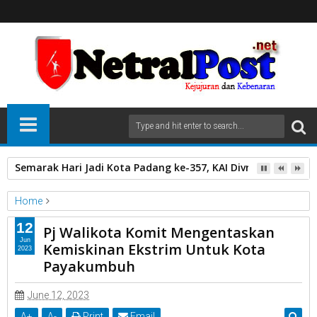
Semarak Hari Jadi Kota Padang ke-357, KAI Divre II Sumbar 
Home
Unlabelled
12
Pj Walikota Komit Mengentaskan
Pj Walikota Komit Mengentaskan Kemiskinan Ekstrim Untuk
Jun
Kemiskinan Ekstrim Untuk Kota
2023
Kota Payakumbuh
Payakumbuh
June 12, 2023
A
+
A
-
Print
Email