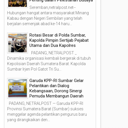
ditunjuk yaitu PT. Pos
Seremban,netralpost.net--
h kerja masing-
Hubungan hangat antara masyarakat Minang
Kabau dengan Negeri Sembilan yang telah
berjalan semenjak abad ke-14 haru...
Rotasi Besar di Polda Sumbar,
Kapolda Pimpin Sertijab Pejabat
Utama dan Dua Kapolres
PADANG, NETRALPOST _
Dinamika organisasi kembali bergerak di tubuh
Kepolisian Daerah Sumatera Barat. Kapolda
Sumbar Irjen Pol Gatot Tri Su...
Garuda KPP-RI Sumbar Gelar
Pelantikan dan Dialog
Kebangsaan, Dorong Sinergi
Pemuda Membangun Daerah
PADANG, NETRALPOST — Garuda KPP-RI
04
03
Provinsi Sumatera Barat (Sumbar) sukses
Aug
Aug
menggelar agenda pelantikan pengurus baru
2026
2026
yang dirangkaikan den...