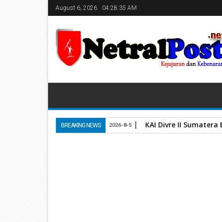
August 6, 2026
04:28:36 AM
KAI Divre II Sumater
BREAKING NEWS
2026-8-5
Home
Unlabelled
H.Safaruddin Pastikan Penyalu
15
Aug
2023
August 15, 2023