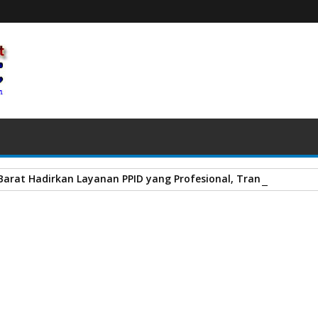
a Barat Hadirkan Layanan PPID yang Profesional, Transparan, d
ran Bantuan Beras Bapanas Di Liko Berjalan Lancar
A
+
A
-
Print
Email