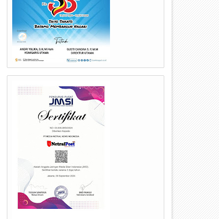
an Nasional (BAPANAS)
bang Bulog Bukittinggi
 di Gudang Bulog
Widodo pada tanggal 31
l 2 September 2023
ima manfaat. Tidak
onal tersebut juga
aya pemerintah dalam