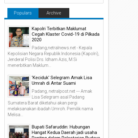
terdaftar pada Data
Populars
Archive
nesia dapat mengurangi
erawanan pangan dan
Kapolri Terbitkan Maklumat
apnya.
Cegah Klaster Covid-19 di Pilkada
2020
apat terselenggara
Padang,netralnews.net - Kepala
Kepolisian Negara Republik Indonesia (Kapolri),
 diberikan Perum Bulog
Jenderal Polisi Drs. Idham Azis, M.Si
 waktu.
menerbitkan Maklum...
Bapanas) menugaskan
'Keciduk' Selegram Amak Lisa
Umrah di Antar Suami
i Dinas Pangan dan
Padang, netralpost.net --- Amak
P untuk Pemberian
Lisa Selegram asal Padang
abupaten Lima Puluh
Sumatera Barat diketahui akan pergi
melaksanakan ibadah Umroh. Pemilik nama
Melisa...
kuantitasnya sebelum
Bupati Safaruddin: Hubungan
Hangat Kedua Daerah jadi usaha
 yang kemudian
Penting dalam Pelestarian Budaya