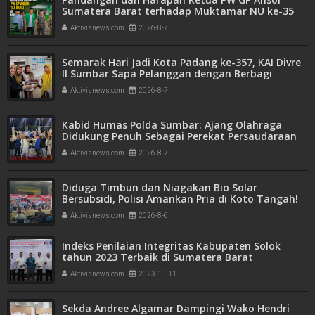
Sumatera Barat terhadap Muktamar NU ke-35
Aktivisnews.com
2026-8-7
Semarak Hari Jadi Kota Padang ke-357, KAI Divre
II Sumbar Sapa Pelanggan dengan Berbagi
Apresiasi di Stasiun Padang
Aktivisnews.com
2026-8-7
Kabid Humas Polda Sumbar: Ajang Olahraga
Didukung Penuh Sebagai Perekat Persaudaraan
dan Kamtibmas
Aktivisnews.com
2026-8-7
Diduga Timbun dan Niagakan Bio Solar
Bersubsidi, Polisi Amankan Pria di Koto Tangah!
1.350 Liter BBM Disita
Aktivisnews.com
2026-8-6
Indeks Penilaian Integritas Kabupaten Solok
tahun 2023 Terbaik di Sumatera Barat
Aktivisnews.com
2023-10-11
Sekda Andree Algamar Dampingi Wako Hendri