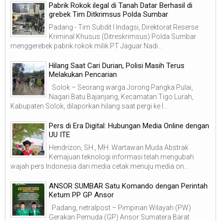
Pabrik Rokok ilegal di Tanah Datar Berhasil di
grebek Tim Ditkrimsus Polda Sumbar
Padang - Tim Subdit I Indagsi, Direktorat Reserse
Kriminal Khusus (Ditreskrimsus) Polda Sumbar
menggerebek pabrik rokok milik PT Jaguar Nadi...
Hilang Saat Cari Durian, Polisi Masih Terus
Melakukan Pencarian
Solok – Seorang warga Jorong Pangka Pulai,
Nagari Batu Bajanjang, Kecamatan Tigo Lurah,
Kabupaten Solok, dilaporkan hilang saat pergi ke l...
Pers di Era Digital: Hubungan Media Online dengan
UU ITE
Hendrizon, SH., MH. Wartawan Muda Abstrak
Kemajuan teknologi informasi telah mengubah
wajah pers Indonesia dari media cetak menuju media on...
ANSOR SUMBAR Satu Komando dengan Perintah
Ketum PP GP Ansor
Padang, netralpost – Pimpinan Wilayah (PW)
Gerakan Pemuda (GP) Ansor Sumatera Barat