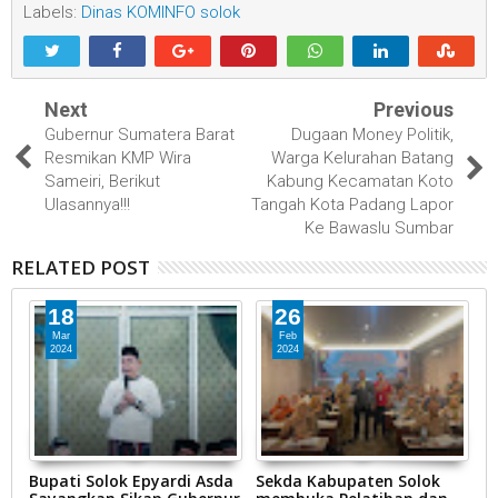
Labels:
Dinas KOMINFO solok
Next
Previous
Gubernur Sumatera Barat
Dugaan Money Politik,
Resmikan KMP Wira
Warga Kelurahan Batang
Sameiri, Berikut
Kabung Kecamatan Koto
Ulasannya!!!
Tangah Kota Padang Lapor
Ke Bawaslu Sumbar
RELATED POST
18
26
Mar
Feb
2024
2024
Bupati Solok Epyardi Asda
Sekda Kabupaten Solok
A