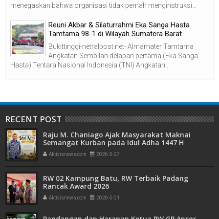
menegaskan bahwa organisasi tidak pernah menginstruksi...
Reuni Akbar & Silaturrahmi Eka Sanga Hasta
Tamtama 98-1 di Wilayah Sumatera Barat
Bukittinggi-netralpost.net- Almamater Tamtama
Angkatan Sembilan delapan pertama (Eka Sanga
Hasta) Tentara Nasional Indonesia (TNI) Angkatan...
RECENT POST
Raju M. Chaniago Ajak Masyarakat Maknai
Semangat Kurban pada Idul Adha 1447 H
Aktivisnews.com
2026-5-27
RW 02 Kampung Batu, RW Terbaik Padang
Rancak Award 2026
Aktivisnews.com
2026-5-21
Pandangan dan Harapan Ketua PW GP Ansor