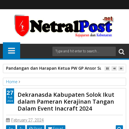
Pandangan dan Harapan Ketua PW GP Ansor Sumatera Bara
Home
Dinas KOMINFO solok
27
Dekranasda Kabupaten Solok Ikut
Dekranasda Kabupaten Solok Ikut dalam Pameran Kerajinan
Feb
dalam Pameran Kerajinan Tangan
2024
Tangan Dalam Event Inacraft 2024
Dalam Event Inacraft 2024
February 27, 2024
A
+
A
-
Print
Email