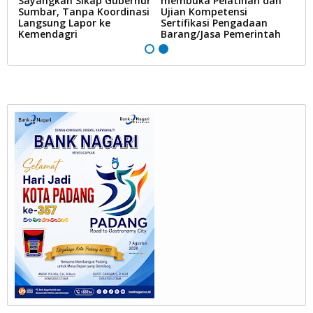
Sayangkan Sikap Gubernur
membuka Pelatihan dan
D
Sumbar, Tanpa Koordinasi
Ujian Kompetensi
P
Langsung Lapor ke
Sertifikasi Pengadaan
S
Kemendagri
Barang/Jasa Pemerintah