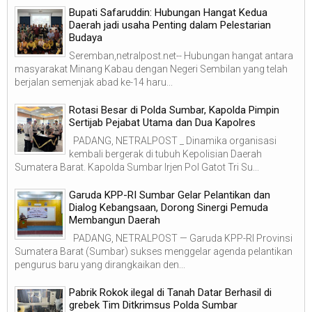
Bupati Safaruddin: Hubungan Hangat Kedua
Daerah jadi usaha Penting dalam Pelestarian
Budaya
Seremban,netralpost.net-- Hubungan hangat antara
masyarakat Minang Kabau dengan Negeri Sembilan yang telah
berjalan semenjak abad ke-14 haru...
Rotasi Besar di Polda Sumbar, Kapolda Pimpin
Sertijab Pejabat Utama dan Dua Kapolres
PADANG, NETRALPOST _ Dinamika organisasi
kembali bergerak di tubuh Kepolisian Daerah
Sumatera Barat. Kapolda Sumbar Irjen Pol Gatot Tri Su...
Garuda KPP-RI Sumbar Gelar Pelantikan dan
Dialog Kebangsaan, Dorong Sinergi Pemuda
Membangun Daerah
PADANG, NETRALPOST — Garuda KPP-RI Provinsi
Sumatera Barat (Sumbar) sukses menggelar agenda pelantikan
pengurus baru yang dirangkaikan den...
Pabrik Rokok ilegal di Tanah Datar Berhasil di
grebek Tim Ditkrimsus Polda Sumbar