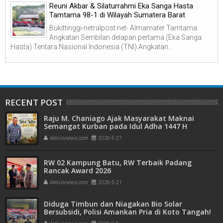
Reuni Akbar & Silaturrahmi Eka Sanga Hasta
Tamtama 98-1 di Wilayah Sumatera Barat
Bukittinggi-netralpost.net- Almamater Tamtama
Angkatan Sembilan delapan pertama (Eka Sanga
Hasta) Tentara Nasional Indonesia (TNI) Angkatan...
RECENT POST
Raju M. Chaniago Ajak Masyarakat Maknai
Semangat Kurban pada Idul Adha 1447 H
Aktivisnews.com
2026-5-27
RW 02 Kampung Batu, RW Terbaik Padang
Rancak Award 2026
Aktivisnews.com
2026-5-21
Diduga Timbun dan Niagakan Bio Solar
Bersubsidi, Polisi Amankan Pria di Koto Tangah!
1.350 Liter BBM Disita