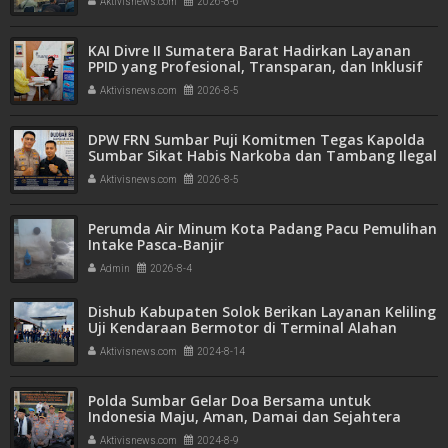
Aktivisnews.com
2026-8-6
KAI Divre II Sumatera Barat Hadirkan Layanan
PPID yang Profesional, Transparan, dan Inklusif
untuk Mempermudah Akses Informasi Publik
Aktivisnews.com
2026-8-5
DPW FRN Sumbar Puji Komitmen Tegas Kapolda
Sumbar Sikat Habis Narkoba dan Tambang Ilegal
Aktivisnews.com
2026-8-5
Perumda Air Minum Kota Padang Pacu Pemulihan
Intake Pasca-Banjir
Admin
2026-8-4
Dishub Kabupaten Solok Berikan Layanan Keliling
Uji Kendaraan Bermotor di Terminal Alahan
Panjang
Aktivisnews.com
2024-8-14
Polda Sumbar Gelar Doa Bersama untuk
Indonesia Maju, Aman, Damai dan Sejahtera
Aktivisnews.com
2024-8-9