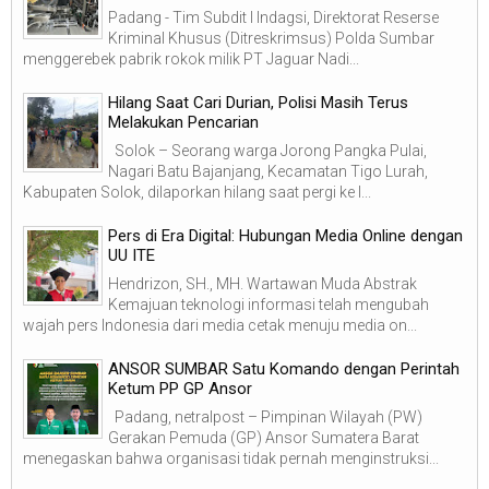
Padang - Tim Subdit I Indagsi, Direktorat Reserse
Kriminal Khusus (Ditreskrimsus) Polda Sumbar
menggerebek pabrik rokok milik PT Jaguar Nadi...
Hilang Saat Cari Durian, Polisi Masih Terus
Melakukan Pencarian
Solok – Seorang warga Jorong Pangka Pulai,
Nagari Batu Bajanjang, Kecamatan Tigo Lurah,
Kabupaten Solok, dilaporkan hilang saat pergi ke l...
Pers di Era Digital: Hubungan Media Online dengan
UU ITE
Hendrizon, SH., MH. Wartawan Muda Abstrak
Kemajuan teknologi informasi telah mengubah
wajah pers Indonesia dari media cetak menuju media on...
ANSOR SUMBAR Satu Komando dengan Perintah
Ketum PP GP Ansor
Padang, netralpost – Pimpinan Wilayah (PW)
Gerakan Pemuda (GP) Ansor Sumatera Barat
menegaskan bahwa organisasi tidak pernah menginstruksi...