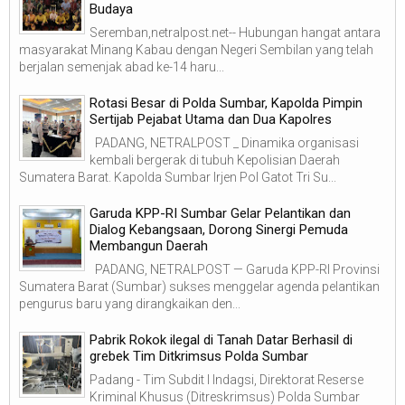
Budaya
Seremban,netralpost.net-- Hubungan hangat antara
masyarakat Minang Kabau dengan Negeri Sembilan yang telah
berjalan semenjak abad ke-14 haru...
Rotasi Besar di Polda Sumbar, Kapolda Pimpin
Sertijab Pejabat Utama dan Dua Kapolres
PADANG, NETRALPOST _ Dinamika organisasi
kembali bergerak di tubuh Kepolisian Daerah
Sumatera Barat. Kapolda Sumbar Irjen Pol Gatot Tri Su...
Garuda KPP-RI Sumbar Gelar Pelantikan dan
Dialog Kebangsaan, Dorong Sinergi Pemuda
Membangun Daerah
PADANG, NETRALPOST — Garuda KPP-RI Provinsi
Sumatera Barat (Sumbar) sukses menggelar agenda pelantikan
pengurus baru yang dirangkaikan den...
Pabrik Rokok ilegal di Tanah Datar Berhasil di
grebek Tim Ditkrimsus Polda Sumbar
Padang - Tim Subdit I Indagsi, Direktorat Reserse
Kriminal Khusus (Ditreskrimsus) Polda Sumbar