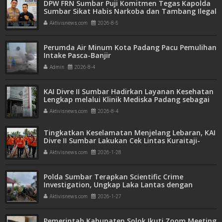
DPW FRN Sumbar Puji Komitmen Tegas Kapolda
Sumbar Sikat Habis Narkoba dan Tambang Ilegal
Aktivisnews.com
2026-8-5
Perumda Air Minum Kota Padang Pacu Pemulihan
Intake Pasca-Banjir
Admin
2026-8-4
KAI Divre II Sumbar Hadirkan Layanan Kesehatan
Lengkap melalui Klinik Mediska Padang sebagai
Fasilitas Kesehatan Tingkat Pertama (FKTP)
Aktivisnews.com
2026-8-4
Tingkatkan Keselamatan Menjelang Lebaran, KAI
Divre II Sumbar Lakukan Cek Lintas Kuraitaji-
Cimparuh
Aktivisnews.com
2026-1-28
Polda Sumbar Terapkan Scientific Crime
Investigation, Ungkap Laka Lantas dengan
Teknologi TAA
Aktivisnews.com
2026-1-27
Pemerintah Kabupaten Solok Ikuti Zoom Meeting