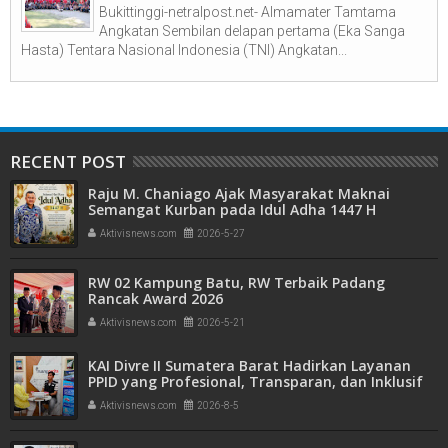
Bukittinggi-netralpost.net- Almamater Tamtama
Angkatan Sembilan delapan pertama (Eka Sanga
Hasta) Tentara Nasional Indonesia (TNI) Angkatan...
RECENT POST
Raju M. Chaniago Ajak Masyarakat Maknai
Semangat Kurban pada Idul Adha 1447 H
Aktivisnews.com
2026-5-27
RW 02 Kampung Batu, RW Terbaik Padang
Rancak Award 2026
Aktivisnews.com
2026-5-21
KAI Divre II Sumatera Barat Hadirkan Layanan
PPID yang Profesional, Transparan, dan Inklusif
untuk Mempermudah Akses Informasi Publik
Aktivisnews.com
2026-8-5