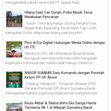
menggerebek pabrik rokok milik PT Jaguar Nadi...
Hilang Saat Cari Durian, Polisi Masih Terus
Melakukan Pencarian
Solok – Seorang warga Jorong Pangka Pulai,
Nagari Batu Bajanjang, Kecamatan Tigo Lurah,
Kabupaten Solok, dilaporkan hilang saat pergi ke l...
Pers di Era Digital: Hubungan Media Online dengan
UU ITE
Hendrizon, SH., MH. Wartawan Muda Abstrak
Kemajuan teknologi informasi telah mengubah
wajah pers Indonesia dari media cetak menuju media on...
ANSOR SUMBAR Satu Komando dengan Perintah
Ketum PP GP Ansor
Padang, netralpost – Pimpinan Wilayah (PW)
Gerakan Pemuda (GP) Ansor Sumatera Barat
menegaskan bahwa organisasi tidak pernah menginstruksi...
Reuni Akbar & Silaturrahmi Eka Sanga Hasta
Tamtama 98-1 di Wilayah Sumatera Barat