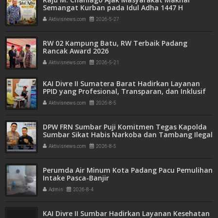
Semangat Kurban pada Idul Adha 1447 H
Aktivisnews.com
2026-5-27
RW 02 Kampung Batu, RW Terbaik Padang
Rancak Award 2026
Aktivisnews.com
2026-5-21
KAI Divre II Sumatera Barat Hadirkan Layanan
PPID yang Profesional, Transparan, dan Inklusif
untuk Mempermudah Akses Informasi Publik
Aktivisnews.com
2026-8-5
DPW FRN Sumbar Puji Komitmen Tegas Kapolda
Sumbar Sikat Habis Narkoba dan Tambang Ilegal
Aktivisnews.com
2026-8-5
Perumda Air Minum Kota Padang Pacu Pemulihan
Intake Pasca-Banjir
Admin
2026-8-4
KAI Divre II Sumbar Hadirkan Layanan Kesehatan