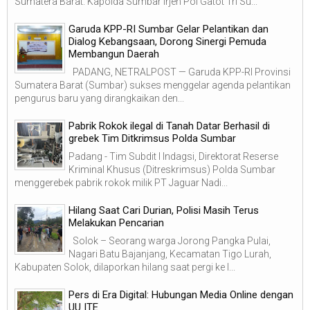
Sumatera Barat. Kapolda Sumbar Irjen Pol Gatot Tri Su...
Garuda KPP-RI Sumbar Gelar Pelantikan dan
Dialog Kebangsaan, Dorong Sinergi Pemuda
Membangun Daerah
PADANG, NETRALPOST — Garuda KPP-RI Provinsi
Sumatera Barat (Sumbar) sukses menggelar agenda pelantikan
pengurus baru yang dirangkaikan den...
Pabrik Rokok ilegal di Tanah Datar Berhasil di
grebek Tim Ditkrimsus Polda Sumbar
Padang - Tim Subdit I Indagsi, Direktorat Reserse
Kriminal Khusus (Ditreskrimsus) Polda Sumbar
menggerebek pabrik rokok milik PT Jaguar Nadi...
Hilang Saat Cari Durian, Polisi Masih Terus
Melakukan Pencarian
Solok – Seorang warga Jorong Pangka Pulai,
Nagari Batu Bajanjang, Kecamatan Tigo Lurah,
Kabupaten Solok, dilaporkan hilang saat pergi ke l...
Pers di Era Digital: Hubungan Media Online dengan
UU ITE