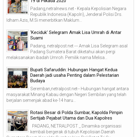
19 di Pilkada 2020
Padang,netralnews.net - Kepala Kepolisian Negara
Republik Indonesia (Kapolri), Jenderal Polisi Drs.
Idham Azis, M.Si menerbitkan Maklum...
'Keciduk' Selegram Amak Lisa Umrah di Antar
Suami
Padang, netralpost.net --- Amak Lisa Selegram asal
Padang Sumatera Barat diketahui akan pergi
melaksanakan ibadah Umroh. Pemilik nama Melisa...
Bupati Safaruddin: Hubungan Hangat Kedua
Daerah jadi usaha Penting dalam Pelestarian
Budaya
Seremban,netralpost.net-- Hubungan hangat antara
masyarakat Minang Kabau dengan Negeri Sembilan yang telah
berjalan semenjak abad ke-14 haru...
Rotasi Besar di Polda Sumbar, Kapolda Pimpin
Sertijab Pejabat Utama dan Dua Kapolres
PADANG, NETRALPOST _ Dinamika organisasi
kembali bergerak di tubuh Kepolisian Daerah