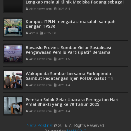
Lengkap melalui Klinik Mediska Padang sebagai
Fasilitas Kesehatan Tingkat Pertama (FKTP)
Aktivisnews.com
2026-8-4
Kampus ITPLN mengatasi masalah sampah
Dengan TPS3R
Admin
2025-1-6
Bawaslu Provinsi Sumbar Gelar Sosialisasi
Pengawasan Pemilu Partisipatif Bersama
Pemantau Pemilihan dan Organisasi Masyarakat
Aktivisnews.com
2025-1-6
Wakapolda Sumbar bersama Forkopimda
Sambut kedatangan Irjen Pol Dr. Gatot Tri
Suryanta, MSi, CSFA, di Bandara Internasional
Aktivisnews.com
2025-1-4
Minangkabau
Pemkab Solok Gelar Upacara Peringatan Hari
Amal Bhakti yang ke 79 Tahun 2025
Aktivisnews.com
2025-1-4
NetralPost.net
© 2016. All Rights Reserved.