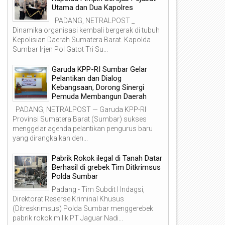
Utama dan Dua Kapolres
PADANG, NETRALPOST _
Dinamika organisasi kembali bergerak di tubuh
Kepolisian Daerah Sumatera Barat. Kapolda
Sumbar Irjen Pol Gatot Tri Su...
Garuda KPP-RI Sumbar Gelar
Pelantikan dan Dialog
Kebangsaan, Dorong Sinergi
Pemuda Membangun Daerah
PADANG, NETRALPOST — Garuda KPP-RI
Provinsi Sumatera Barat (Sumbar) sukses
menggelar agenda pelantikan pengurus baru
yang dirangkaikan den...
Pabrik Rokok ilegal di Tanah Datar
Berhasil di grebek Tim Ditkrimsus
Polda Sumbar
Padang - Tim Subdit I Indagsi,
Direktorat Reserse Kriminal Khusus
(Ditreskrimsus) Polda Sumbar menggerebek
pabrik rokok milik PT Jaguar Nadi...