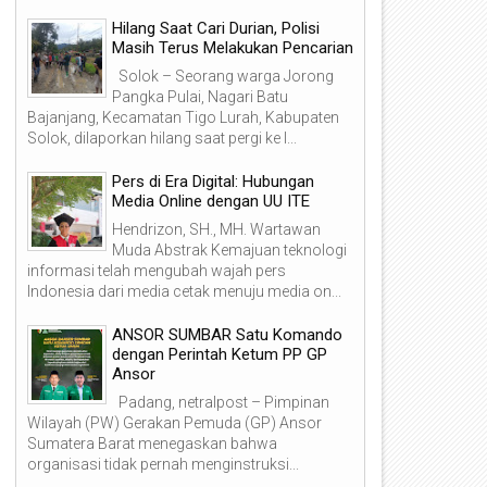
Hilang Saat Cari Durian, Polisi
Masih Terus Melakukan Pencarian
Solok – Seorang warga Jorong
Pangka Pulai, Nagari Batu
Bajanjang, Kecamatan Tigo Lurah, Kabupaten
Solok, dilaporkan hilang saat pergi ke l...
Pers di Era Digital: Hubungan
03
01
Media Online dengan UU ITE
Jun
Jun
2026
2026
Hendrizon, SH., MH. Wartawan
Muda Abstrak Kemajuan teknologi
informasi telah mengubah wajah pers
Indonesia dari media cetak menuju media on...
ANSOR SUMBAR Satu Komando
ujudkan Rumah Impian, Bank
Wujud Kepedulian Sosial Nya
dengan Perintah Ketum PP GP
agari Tebar Hadiah Peralatan
Bank Nagari Salurkan 55 Eko
Ansor
umah Tangga hingga Rp5 Juta
Sapi dan 5 Ekor Kambing pa
Padang, netralpost – Pimpinan
Iduladha 1447 H
Wilayah (PW) Gerakan Pemuda (GP) Ansor
Sumatera Barat menegaskan bahwa
organisasi tidak pernah menginstruksi...