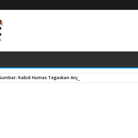
 Sumbar: Kabid Humas Tegaskan Anggota Melanggar Bakal Diti
ransparansi, Bank Nagari Tuntaskan Rekomendasi BPK RI
A
+
A
-
Print
Email