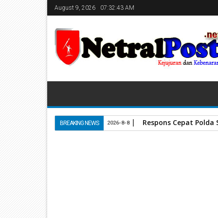
August 9, 2026
07:32:44 AM
Respons Cepat Polda
BREAKING NEWS
2026-8-8
Home
Bank Nagari
Pertegas Tata Kelola dan T
04
Jun
2026
June 04, 2026