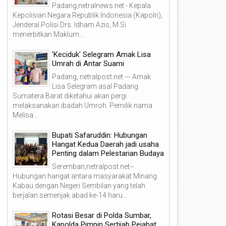
Padang,netralnews.net - Kepala
Kepolisian Negara Republik Indonesia (Kapolri),
Jenderal Polisi Drs. Idham Azis, M.Si
menerbitkan Maklum...
'Keciduk' Selegram Amak Lisa
Umrah di Antar Suami
Padang, netralpost.net --- Amak
Lisa Selegram asal Padang
Sumatera Barat diketahui akan pergi
melaksanakan ibadah Umroh. Pemilik nama
Melisa...
Bupati Safaruddin: Hubungan
Hangat Kedua Daerah jadi usaha
Penting dalam Pelestarian Budaya
Seremban,netralpost.net--
Hubungan hangat antara masyarakat Minang
Kabau dengan Negeri Sembilan yang telah
berjalan semenjak abad ke-14 haru...
Rotasi Besar di Polda Sumbar,
Kapolda Pimpin Sertijab Pejabat