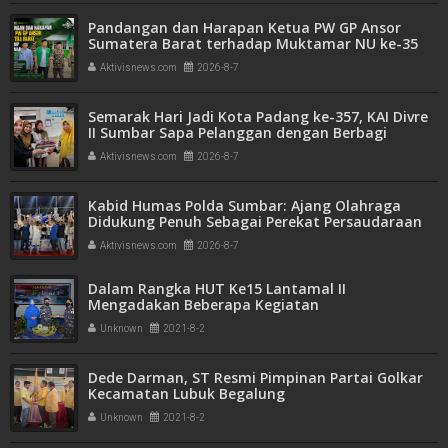
Pandangan dan Harapan Ketua PW GP Ansor
Sumatera Barat terhadap Muktamar NU ke-35
Aktivisnews.com
2026-8-7
Semarak Hari Jadi Kota Padang ke-357, KAI Divre
II Sumbar Sapa Pelanggan dengan Berbagi
Apresiasi di Stasiun Padang
Aktivisnews.com
2026-8-7
Kabid Humas Polda Sumbar: Ajang Olahraga
Didukung Penuh Sebagai Perekat Persaudaraan
dan Kamtibmas
Aktivisnews.com
2026-8-7
Dalam Rangka HUT Ke15 Lantamal II
Mengadakan Beberapa Kegiatan
Unknown
2021-8-2
Dede Darman, ST Resmi Pimpinan Partai Golkar
Kecamatan Lubuk Begalung
Unknown
2021-8-2