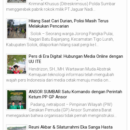
Kriminal Khusus (Ditreskrimsus) Polda Sumbar
menggerebek pabrik rokok milik PT Jaguar Nadi...
Hilang Saat Cari Durian, Polisi Masih Terus
Melakukan Pencarian
Solok – Seorang warga Jorong Pangka Pulai,
Nagari Batu Bajanjang, Kecamatan Tigo Lurah,
Kabupaten Solok, dilaporkan hilang saat pergi ke l...
Pers di Era Digital: Hubungan Media Online dengan
UU ITE
Hendrizon, SH., MH. Wartawan Muda Abstrak
Kemajuan teknologi informasi telah mengubah
wajah pers Indonesia dari media cetak menuju media on...
ANSOR SUMBAR Satu Komando dengan Perintah
Ketum PP GP Ansor
Padang, netralpost – Pimpinan Wilayah (PW)
Gerakan Pemuda (GP) Ansor Sumatera Barat
menegaskan bahwa organisasi tidak pernah menginstruksi...
Reuni Akbar & Silaturrahmi Eka Sanga Hasta