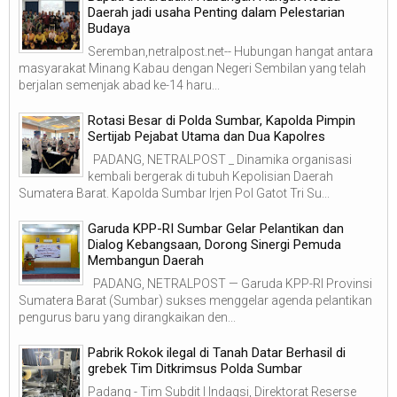
Daerah jadi usaha Penting dalam Pelestarian
Budaya
Seremban,netralpost.net-- Hubungan hangat antara
masyarakat Minang Kabau dengan Negeri Sembilan yang telah
berjalan semenjak abad ke-14 haru...
Rotasi Besar di Polda Sumbar, Kapolda Pimpin
Sertijab Pejabat Utama dan Dua Kapolres
PADANG, NETRALPOST _ Dinamika organisasi
kembali bergerak di tubuh Kepolisian Daerah
Sumatera Barat. Kapolda Sumbar Irjen Pol Gatot Tri Su...
Garuda KPP-RI Sumbar Gelar Pelantikan dan
Dialog Kebangsaan, Dorong Sinergi Pemuda
Membangun Daerah
PADANG, NETRALPOST — Garuda KPP-RI Provinsi
Sumatera Barat (Sumbar) sukses menggelar agenda pelantikan
pengurus baru yang dirangkaikan den...
Pabrik Rokok ilegal di Tanah Datar Berhasil di
grebek Tim Ditkrimsus Polda Sumbar
Padang - Tim Subdit I Indagsi, Direktorat Reserse