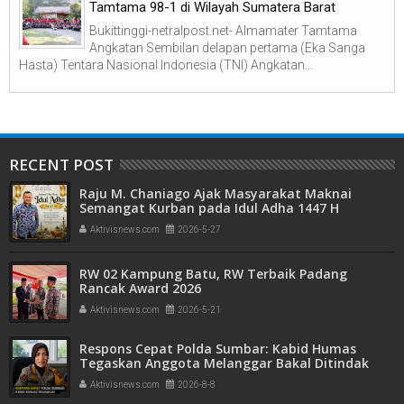
Tamtama 98-1 di Wilayah Sumatera Barat
Bukittinggi-netralpost.net- Almamater Tamtama
Angkatan Sembilan delapan pertama (Eka Sanga
Hasta) Tentara Nasional Indonesia (TNI) Angkatan...
RECENT POST
Raju M. Chaniago Ajak Masyarakat Maknai
Semangat Kurban pada Idul Adha 1447 H
Aktivisnews.com
2026-5-27
RW 02 Kampung Batu, RW Terbaik Padang
Rancak Award 2026
Aktivisnews.com
2026-5-21
Respons Cepat Polda Sumbar: Kabid Humas
Tegaskan Anggota Melanggar Bakal Ditindak
Tegas
Aktivisnews.com
2026-8-8