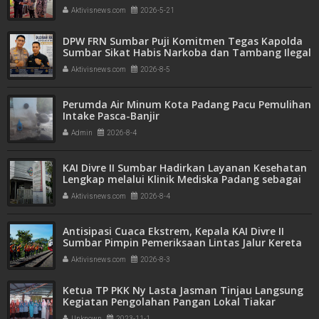
Aktivisnews.com
2026-5-21
DPW FRN Sumbar Puji Komitmen Tegas Kapolda
Sumbar Sikat Habis Narkoba dan Tambang Ilegal
Aktivisnews.com
2026-8-5
Perumda Air Minum Kota Padang Pacu Pemulihan
Intake Pasca-Banjir
Admin
2026-8-4
KAI Divre II Sumbar Hadirkan Layanan Kesehatan
Lengkap melalui Klinik Mediska Padang sebagai
Fasilitas Kesehatan Tingkat Pertama (FKTP)
Aktivisnews.com
2026-8-4
Antisipasi Cuaca Ekstrem, Kepala KAI Divre II
Sumbar Pimpin Pemeriksaan Lintas Jalur Kereta
Api Padang–Bukit Putus
Aktivisnews.com
2026-8-3
Ketua TP PKK Ny Lasta Jasman Tinjau Langsung
Kegiatan Pengolahan Pangan Lokal Tiakar
Unknown
2023-11-1