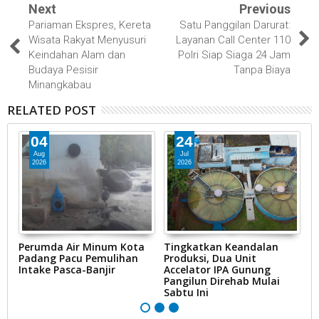
Next
Previous
Pariaman Ekspres, Kereta
Satu Panggilan Darurat:
Wisata Rakyat Menyusuri
Layanan Call Center 110
Keindahan Alam dan
Polri Siap Siaga 24 Jam
Budaya Pesisir
Tanpa Biaya
Minangkabau
RELATED POST
04
24
Aug
Jul
2026
2026
g
Perumda Air Minum Kota
Tingkatkan Keandalan
I
Padang Pacu Pemulihan
Produksi, Dua Unit
S
ai
Intake Pasca-Banjir
Accelator IPA Gunung
P
Pangilun Direhab Mulai
P
Sabtu Ini
2