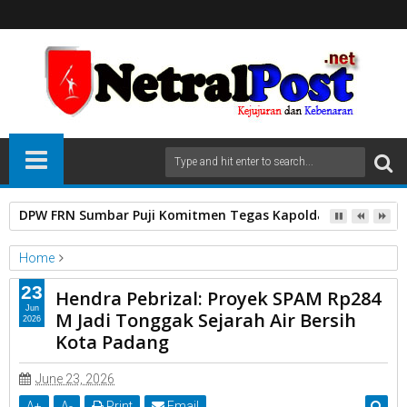
DPW FRN Sumbar Puji Komitmen Tegas Kapolda Sumbar Sika
Home
PDAM
23
Hendra Pebrizal: Proyek SPAM Rp284
Hendra Pebrizal: Proyek SPAM Rp284 M Jadi Tonggak Sejarah
Jun
M Jadi Tonggak Sejarah Air Bersih
2026
Air Bersih Kota Padang
Kota Padang
June 23, 2026
A
+
A
-
Print
Email