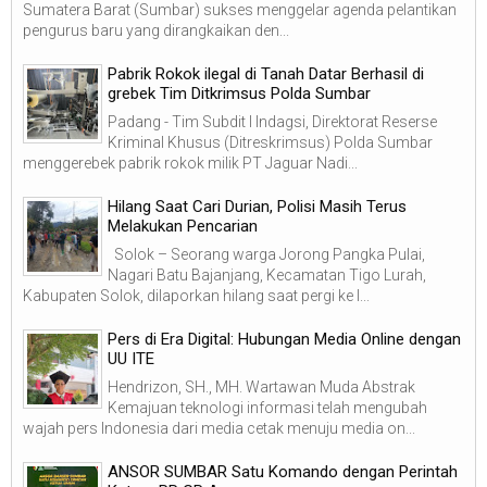
Sumatera Barat (Sumbar) sukses menggelar agenda pelantikan
pengurus baru yang dirangkaikan den...
Pabrik Rokok ilegal di Tanah Datar Berhasil di
grebek Tim Ditkrimsus Polda Sumbar
Padang - Tim Subdit I Indagsi, Direktorat Reserse
Kriminal Khusus (Ditreskrimsus) Polda Sumbar
menggerebek pabrik rokok milik PT Jaguar Nadi...
Hilang Saat Cari Durian, Polisi Masih Terus
Melakukan Pencarian
Solok – Seorang warga Jorong Pangka Pulai,
Nagari Batu Bajanjang, Kecamatan Tigo Lurah,
Kabupaten Solok, dilaporkan hilang saat pergi ke l...
Pers di Era Digital: Hubungan Media Online dengan
UU ITE
Hendrizon, SH., MH. Wartawan Muda Abstrak
Kemajuan teknologi informasi telah mengubah
wajah pers Indonesia dari media cetak menuju media on...
ANSOR SUMBAR Satu Komando dengan Perintah