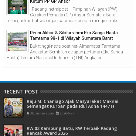
Ketum PP GP Ansor
Padang, netralpost – Pimpinan Wilayah (PW)
Gerakan Pemuda (GP) Ansor Sumatera Barat
menegaskan bahwa organisasi tidak pernah menginstruksi...
Reuni Akbar & Silaturrahmi Eka Sanga Hasta
Tamtama 98-1 di Wilayah Sumatera Barat
Bukittinggi-netralpost.net- Almamater Tamtama
Angkatan Sembilan delapan pertama (Eka Sanga
Hasta) Tentara Nasional Indonesia (TNI) Angkatan...
RECENT POST
Raju M. Chaniago Ajak Masyarakat Maknai
Semangat Kurban pada Idul Adha 1447 H
Aktivisnews.com
2026-5-27
RW 02 Kampung Batu, RW Terbaik Padang
Rancak Award 2026