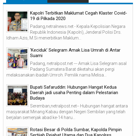
Kapolri Terbitkan Maklumat Cegah Klaster Covid-
19 di Pilkada 2020
Padang,netralnews.net - Kepala Kepolisian Negara
Republik Indonesia (Kapolri), Jenderal Polisi Drs.
Idham Azis, M.Si menerbitkan Maklum...
'Keciduk' Selegram Amak Lisa Umrah di Antar
Suami
Padang, netralpost.net --- Amak Lisa Selegram asal
Padang Sumatera Barat diketahui akan pergi
melaksanakan ibadah Umroh. Pemilik nama Melisa...
Bupati Safaruddin: Hubungan Hangat Kedua
Daerah jadi usaha Penting dalam Pelestarian
Budaya
Seremban,netralpost.net-- Hubungan hangat antara
masyarakat Minang Kabau dengan Negeri Sembilan yang telah
berjalan semenjak abad ke-14 haru...
Rotasi Besar di Polda Sumbar, Kapolda Pimpin
Sertijab Pejabat Utama dan Dua Kapolres