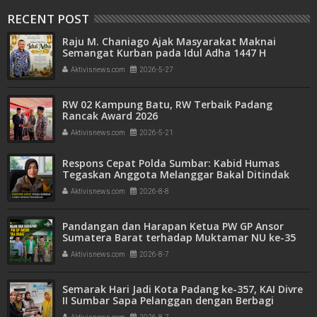
RECENT POST
Raju M. Chaniago Ajak Masyarakat Maknai
Semangat Kurban pada Idul Adha 1447 H
Aktivisnews.com
2026-5-27
RW 02 Kampung Batu, RW Terbaik Padang
Rancak Award 2026
Aktivisnews.com
2026-5-21
Respons Cepat Polda Sumbar: Kabid Humas
Tegaskan Anggota Melanggar Bakal Ditindak
Tegas
Aktivisnews.com
2026-8-8
Pandangan dan Harapan Ketua PW GP Ansor
Sumatera Barat terhadap Muktamar NU ke-35
Aktivisnews.com
2026-8-7
Semarak Hari Jadi Kota Padang ke-357, KAI Divre
II Sumbar Sapa Pelanggan dengan Berbagi
Apresiasi di Stasiun Padang