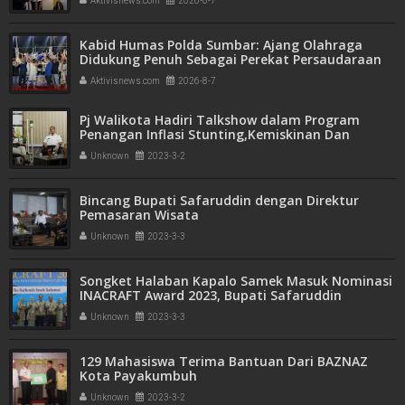
Aktivisnews.com
2026-8-7
Kabid Humas Polda Sumbar: Ajang Olahraga
Didukung Penuh Sebagai Perekat Persaudaraan
dan Kamtibmas
Aktivisnews.com
2026-8-7
Pj Walikota Hadiri Talkshow dalam Program
Penangan Inflasi Stunting,Kemiskinan Dan
Pelayanan Public
Unknown
2023-3-2
Bincang Bupati Safaruddin dengan Direktur
Pemasaran Wisata
Unknown
2023-3-3
Songket Halaban Kapalo Samek Masuk Nominasi
INACRAFT Award 2023, Bupati Safaruddin
Ungkapkan Ini*
Unknown
2023-3-3
129 Mahasiswa Terima Bantuan Dari BAZNAZ
Kota Payakumbuh
Unknown
2023-3-2