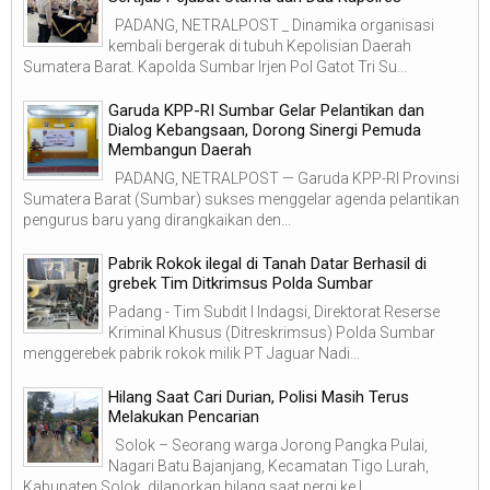
PADANG, NETRALPOST _ Dinamika organisasi
kembali bergerak di tubuh Kepolisian Daerah
Sumatera Barat. Kapolda Sumbar Irjen Pol Gatot Tri Su...
Garuda KPP-RI Sumbar Gelar Pelantikan dan
Dialog Kebangsaan, Dorong Sinergi Pemuda
Membangun Daerah
PADANG, NETRALPOST — Garuda KPP-RI Provinsi
Sumatera Barat (Sumbar) sukses menggelar agenda pelantikan
pengurus baru yang dirangkaikan den...
Pabrik Rokok ilegal di Tanah Datar Berhasil di
grebek Tim Ditkrimsus Polda Sumbar
Padang - Tim Subdit I Indagsi, Direktorat Reserse
Kriminal Khusus (Ditreskrimsus) Polda Sumbar
menggerebek pabrik rokok milik PT Jaguar Nadi...
Hilang Saat Cari Durian, Polisi Masih Terus
Melakukan Pencarian
Solok – Seorang warga Jorong Pangka Pulai,
Nagari Batu Bajanjang, Kecamatan Tigo Lurah,
Kabupaten Solok, dilaporkan hilang saat pergi ke l...